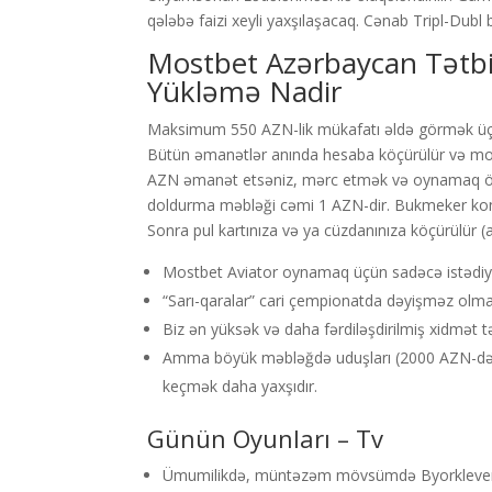
qələbə faizi xeyli yaxşılaşacaq. Cənab Tripl-Dubl
Mostbet Azərbaycan Tətbi
Yükləmə Nadir
Maksimum 550 AZN-lik mükafatı əldə görmək üçün
Bütün əmanətlər anında hesaba köçürülür və most
AZN əmanət etsəniz, mərc etmək və oynamaq ötr
doldurma məbləği cəmi 1 AZN-dir. Bukmeker kontoru
Sonra pul kartınıza və ya cüzdanınıza köçürülür (
Mostbet Aviator oynamaq üçün sadəcə istədiyin
“Sarı-qaralar” cari çempionatda dəyişməz olma
Biz ən yüksək və daha fərdiləşdirilmiş xidmət tə
Amma böyük məbləğdə uduşları (2000 AZN-dən
keçmək daha yaxşıdır.
Günün Oyunları – Tv
Ümumilikdə, müntəzəm mövsümdə Byorkleven 3