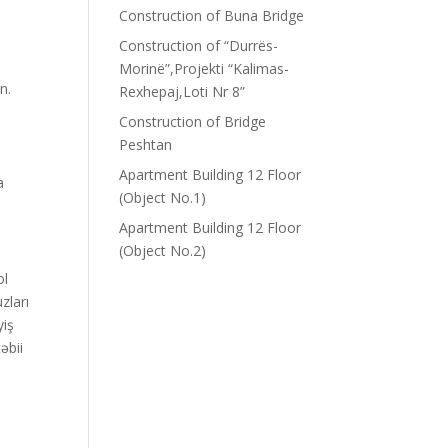
Construction of Buna Bridge
Construction of “Durrës-
Morinë”,Projekti “Kalimas-
n.
Rexhepaj,Loti Nr 8”
Construction of Bridge
Peshtan
Apartment Building 12 Floor
a
(Object No.1)
Apartment Building 12 Floor
(Object No.2)
ol
zları
yiş
əbii