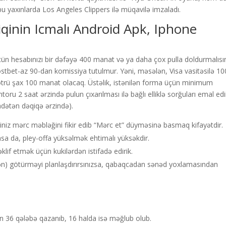
 bu yaxınlarda Los Angeles Clippers ilə müqavilə imzaladı.
qinin Icmalı Android Apk, Iphone
 hesabınızı bir dəfəyə 400 manat və ya daha çox pulla doldurmalısın
bet-az 90-dan komissiya tutulmur. Yəni, məsələn, Visa vasitəsilə 10
ü şax 100 manat olacaq. Üstəlik, istənilən forma üçün minimum
 2 saat ərzində pulun çıxarılması ilə bağlı elliklə sorğuları emal edi
adətən dəqiqə ərzində).
iz mərc məbləğini fikir edib “Mərc et” düyməsinə basmaq kifayətdir.
sa da, pley-offa yüksəlmək ehtimalı yüksəkdir.
klif etmək üçün kukilərdən istifadə edirik.
) götürməyi planlaşdırırsınızsa, qabaqcadan sənəd yoxlamasından
6 qələbə qazanıb, 16 halda isə məğlub olub.