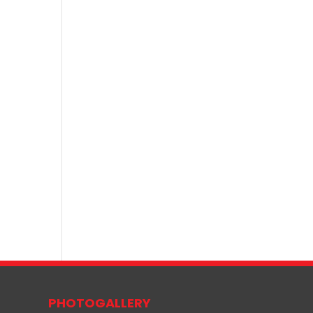
PHOTOGALLERY