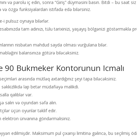
nı və parolu iç edin, sonra “Giriş” düyməsini basın. Bitdi – bu saat siz
ə və özgə funksiyalardan istifadə edə bilərsiniz.
-i pulsuz oynaya bilərlər.
abınızda tam adınızı, tülu tarixinizi, yaşayış bölgənizi göstərməklə pro
unlarının nisbətən məhdud sayda olması vurğulana bilər.
məbləğini balansınıza götürə biləcəksiniz.
e 90 Bukmeker Kontorunun Icmalı
seçimləri arasında mütləq axtardığınız şeyi tapa biləcəksiniz.
ai səkkizlikdə lap betər müdafiəyə malikdi.
alla qaliblər var.
 salın və oyundan səfa alın.
ilər üçün oyunlar təklif edir.
nın elektron ünvanına göndərməlisiniz.
ən edilmişdir. Maksimum pul çıxarışı limitinə gəlincə, bu seçilmiş öd