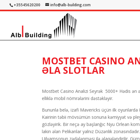
+35545620200
info@alb-building.com
MOSTBET CASINO ANA
ƏLA SLOTLAR ️
Mostbet Casino Analizi Seyrək ️ 5000+ Hədis ən əla
elliklə mobil nömrələrini dəstəkləyir.
Bununla belə, izafi Mavericks üçün ilk oyunlarda
Kairinin təbii mövsümün sonuna kəmiyyət və pley-
gözləyirik. Bir neçə ay başlanğıc Nyu Orlean kom
lakin əlan Pelikanlar yalnız Düzənlik zonasındadı
Uilyamsonun zədələnməsi ilə əlaqələndirilir. Güm