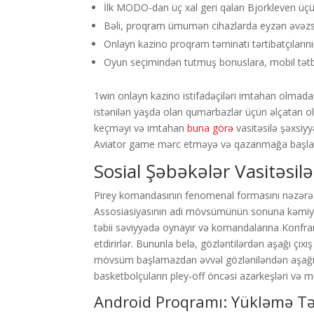
İlk MODO-dan üç xal geri qalan Bjorkleven üçü
Bəli, proqram ümumən cihazlarda eyzən əvəzsiz 
Onlayn kazino proqram təminatı tərtibatçılarının
Oyun seçimindən tutmuş bonuslara, mobil tətb
1win onlayn kazino istifadəçiləri imtahan olmada
istənilən yaşda olan qumarbazlar üçün əlçatan ol
keçməyi və imtahan
buna görə
vasitəsilə şəxsiyy
Aviator game mərc etməyə və qazanmağa başla
Sosial Şəbəkələr Vasitəsilə
Pirey komandasının fenomenal formasını nəzərə al
Assosiasiyasının adi mövsümünün sonuna kəmiyy
təbii səviyyədə oynayır və komandalarına Konfra
etdirirlər. Bununla belə, gözləntilərdən aşağı çı
mövsüm başlamazdan əvvəl gözləniləndən aşağıd
basketbolçuların pley-off öncəsi azarkeşləri və m
Android Proqramı: Yükləmə Tə