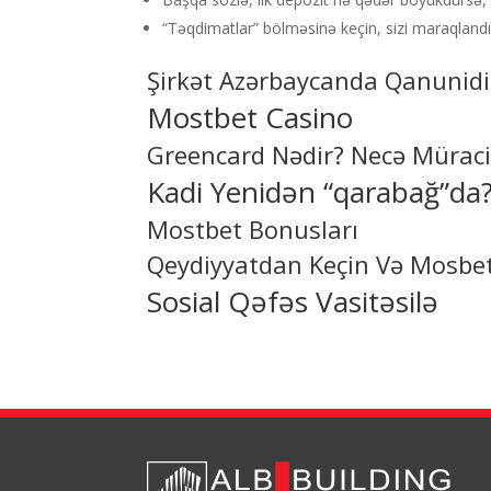
“Təqdimatlar” bölməsinə keçin, sizi maraqlandır
Şirkət Azərbaycanda Qanunidi
Mostbet Casino
Greencard Nədir? Necə Müraci
Kadi Yenidən “qarabağ”d
Mostbet Bonusları
Qeydiyyatdan Keçin Və Mosbet
Sosial Qəfəs Vasitəsilə