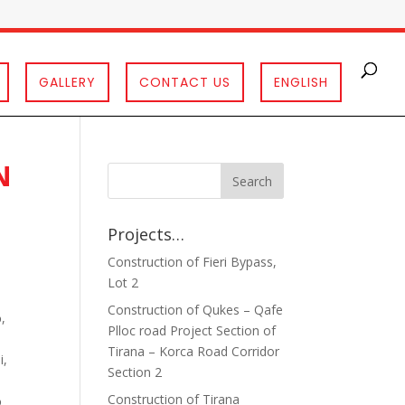
GALLERY
CONTACT US
ENGLISH
N
Projects…
Construction of Fieri Bypass,
Lot 2
Construction of Qukes – Qafe
,
Plloc road Project Section of
Tirana – Korca Road Corridor
i,
Section 2
Construction of Tirana
ə