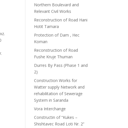
Northern Boulevard and
Relevant Civil Works
Reconstruction of Road Hani
Hotit Tamara
ız.
Protection of Dam , Hec
0
Koman
Reconstruction of Road
r.
Fushe Kruje Thuman
Durres By Pass (Phase 1 and
2)
Construction Works for
Watter supply Network and
rehabilitation of Sewerage
System in Saranda
Vora Interchange
Constructin of “Kukes –
Shishtavec Road Loti Nr. 2”