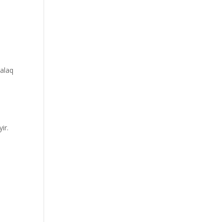
qalaq
ir.