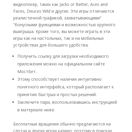
видеопокер, таких как Jacks or Better, Aces and
Faces, Deuces Wild и другие. Эти игры отличаются
реалистичной графикой, захватывающими”
“бонусными функциями и возможностью крупного
выигрыша. Кроме того, вы можете играть в эти
игры как на настольных, так и на мобильных
устройствах для большего удобства.
Получить ссылку для загрузки необходимого
приложения можно на официальном сайте
МостБет.
Этому способствует наличие интуитивно
понятного интерфейса, который располагает к
принятию быстрых и простых решений.
Заключите пари, воспользовавшись инструкцией
в материале ниже.
Бесплатные вращения обычно предлагаются на
слотах и других играх казино, поэтому в поисках