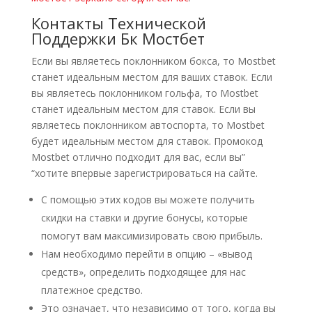
Контакты Технической
Поддержки Бк Мостбет
Если вы являетесь поклонником бокса, то Mostbet
станет идеальным местом для ваших ставок. Если
вы являетесь поклонником гольфа, то Mostbet
станет идеальным местом для ставок. Если вы
являетесь поклонником автоспорта, то Mostbet
будет идеальным местом для ставок. Промокод
Mostbet отлично подходит для вас, если вы”
“хотите впервые зарегистрироваться на сайте.
С помощью этих кодов вы можете получить
скидки на ставки и другие бонусы, которые
помогут вам максимизировать свою прибыль.
Нам необходимо перейти в опцию – «вывод
средств», определить подходящее для нас
платежное средство.
Это означает, что независимо от того, когда вы