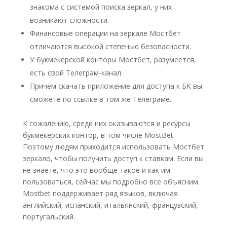
знакома с системой поиска зеркал, у них
возникают сложности.
Финансовые операции на зеркале Мостбет
отличаются высокой степенью безопасности.
У букмекерской конторы Мостбет, разумеется,
есть свой Телеграм-канал.
Причем скачать приложение для доступа к БК вы
сможете по ссылке в том же Телеграме.
К сожалению, среди них оказываются и ресурсы
букмекерских контор, в том числе MostBet.
Поэтому людям приходится использовать Мостбет
зеркало, чтобы получить доступ к ставкам. Если вы
не знаете, что это вообще такое и как им
пользоваться, сейчас мы подробно все объясним.
Mostbet поддерживает ряд языков, включая
английский, испанский, итальянский, французский,
португальский.