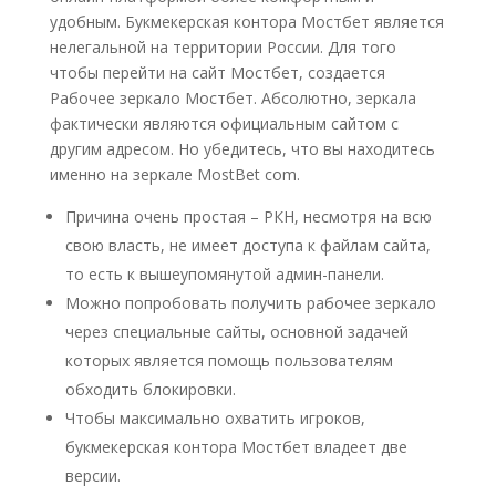
удобным. Букмекерская контора Мостбет является
нелегальной на территории России. Для того
чтобы перейти на сайт Мостбет, создается
Рабочее зеркало Мостбет. Абсолютно, зеркала
фактически являются официальным сайтом с
другим адресом. Но убедитесь, что вы находитесь
именно на зеркале MostBet com.
Причина очень простая – РКН, несмотря на всю
свою власть, не имеет доступа к файлам сайта,
то есть к вышеупомянутой админ-панели.
Можно попробовать получить рабочее зеркало
через специальные сайты, основной задачей
которых является помощь пользователям
обходить блокировки.
Чтобы максимально охватить игроков,
букмекерская контора Мостбет владеет две
версии.