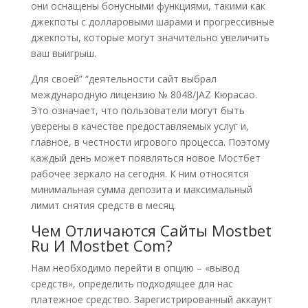
они оснащены бонусными функциями, такими как
джекпоты с долларовыми шарами и прогрессивные
джекпоты, которые могут значительно увеличить
ваш выигрыш.
Для своей” “деятельности сайт выбрал
международную лицензию № 8048/JAZ Кюрасао.
Это означает, что пользователи могут быть
уверены в качестве предоставляемых услуг и,
главное, в честности игрового процесса. Поэтому
каждый день может появляться новое Мостбет
рабочее зеркало на сегодня. К ним относятся
минимальная сумма депозита и максимальный
лимит снятия средств в месяц.
Чем Отличаются Сайты Mostbet
Ru И Mostbet Com?
Нам необходимо перейти в опцию – «вывод
средств», определить подходящее для нас
платежное средство. Зарегистрированный аккаунт