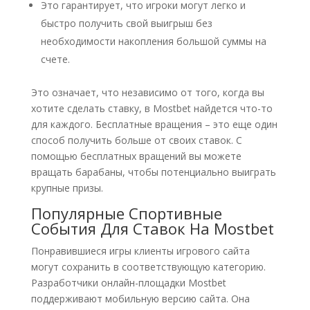
Это гарантирует, что игроки могут легко и
быстро получить свой выигрыш без
необходимости накопления большой суммы на
счете.
Это означает, что независимо от того, когда вы
хотите сделать ставку, в Mostbet найдется что-то
для каждого. Бесплатные вращения – это еще один
способ получить больше от своих ставок. С
помощью бесплатных вращений вы можете
вращать барабаны, чтобы потенциально выиграть
крупные призы.
Популярные Спортивные
События Для Ставок На Mostbet
Понравившиеся игры клиенты игрового сайта
могут сохранить в соответствующую категорию.
Разработчики онлайн-площадки Mostbet
поддерживают мобильную версию сайта. Она