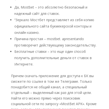
Да, Mostbet – это абсолютно безопасный и
надежный сайт для ставок.
“Зеркало Мостбет представляет из себя копию
официального сайта букмекерской конторы и
онлайн казино.
Причина простая – mostbet. apresentando
противоречит действующему законодательству.
Бесплатные ставки – это еще один способ
получить дополнительные деньги от ставок в
Интернете.
Причем скачать приложение для доступа к БК вы
сможете по ссылке в том же Телеграме. Только
понадобится не общий канал, а специальный
отдельный – выделенный как раз для этой цели.
Найти его можно прямо через поисковик
социальной сети по запросу «MostBet APK». Кроме