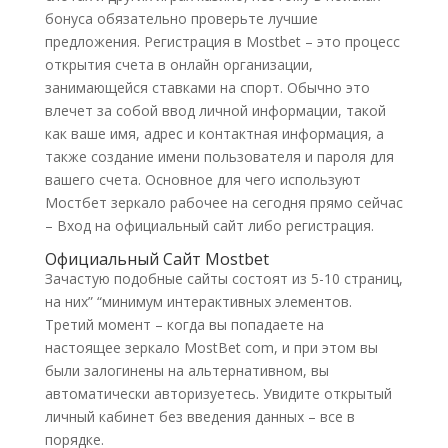
бонуса обязательно проверьте лучшие
предложения. Регистрация в Mostbet – это процесс
открытия счета в онлайн организации,
занимающейся ставками на спорт. Обычно это
влечет за собой ввод личной информации, такой
как ваше имя, адрес и контактная информация, а
также создание имени пользователя и пароля для
вашего счета. Основное для чего используют
Мостбет зеркало рабочее на сегодня прямо сейчас
– Вход на официальный сайт либо регистрация.
Официальный Сайт Mostbet
Зачастую подобные сайты состоят из 5-10 страниц,
на них” “минимум интерактивных элементов.
Третий момент – когда вы попадаете на
настоящее зеркало MostBet com, и при этом вы
были залогинены на альтернативном, вы
автоматически авторизуетесь. Увидите открытый
личный кабинет без введения данных – все в
порядке.