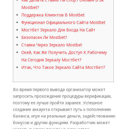
Mostbet?
Поддержка Клиентов В Mostbet
Функционал Официального Сайта Mostbet
Мостбет Зеркало Для Входа На Сайт
Безопасен Ли Mostbet?
Ставки Через Зеркало Mostbet
Окей, Как Же Получить Доступ К Рабочему
На Сегодня Зеркалу Мостбет?
Итак, Что Такое Зеркало Сайта Мостбет?
Во время первого вывода организатор может
запросить прохождение процедуры верификации,
поэтому ее лучше пройти заранее. Успешное
создание аккаунта открывает путь к пополнению
баланса, игре на реальные деньги, задействованию
бонусов и другим функциям. Разработчик может