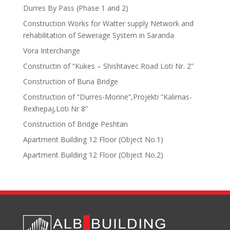
Durres By Pass (Phase 1 and 2)
Construction Works for Watter supply Network and
rehabilitation of Sewerage System in Saranda
Vora Interchange
Constructin of “Kukes – Shishtavec Road Loti Nr. 2”
Construction of Buna Bridge
Construction of “Durrës-Morinë”,Projekti “Kalimas-
Rexhepaj,Loti Nr 8”
Construction of Bridge Peshtan
Apartment Building 12 Floor (Object No.1)
Apartment Building 12 Floor (Object No.2)