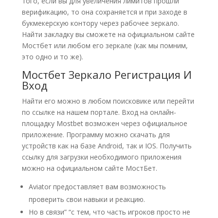
того, если вы для увеличения лимитов прошли
верификацию, то она сохраняется и при заходе в
букмекерскую контору через рабочее зеркало.
Найти закладку вы сможете на официальном сайте
Мостбет или любом его зеркале (как мы помним,
это одно и то же).
Мостбет Зеркало Регистрация И
Вход
Найти его можно в любом поисковике или перейти
по ссылке на нашем портале. Вход на онлайн-
площадку Mostbet возможен через официальное
приложение. Программу можно скачать для
устройств как на базе Android, так и IOS. Получить
ссылку для загрузки необходимого приложения
можно на официальном сайте МостБет.
Aviator предоставляет вам возможность
проверить свои навыки и реакцию.
Но в связи” “с тем, что часть игроков просто не