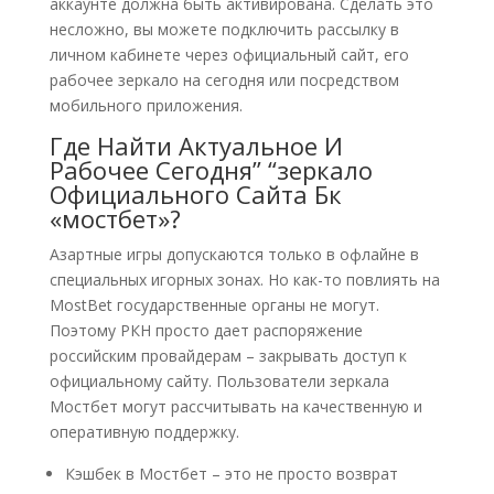
аккаунте должна быть активирована. Сделать это
несложно, вы можете подключить рассылку в
личном кабинете через официальный сайт, его
рабочее зеркало на сегодня или посредством
мобильного приложения.
Где Найти Актуальное И
Рабочее Сегодня” “зеркало
Официального Сайта Бк
«мостбет»?
Азартные игры допускаются только в офлайне в
специальных игорных зонах. Но как-то повлиять на
MostBet государственные органы не могут.
Поэтому РКН просто дает распоряжение
российским провайдерам – закрывать доступ к
официальному сайту. Пользователи зеркала
Мостбет могут рассчитывать на качественную и
оперативную поддержку.
Кэшбек в Мостбет – это не просто возврат