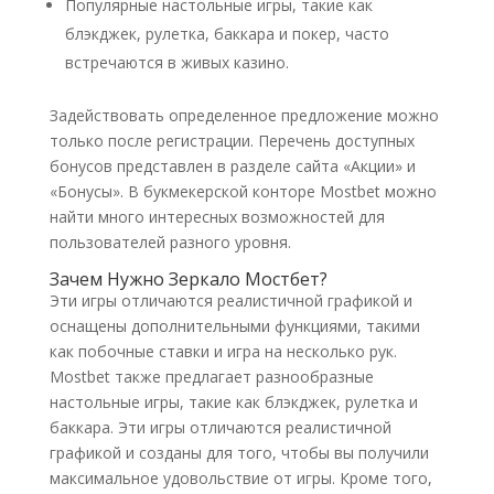
Популярные настольные игры, такие как
блэкджек, рулетка, баккара и покер, часто
встречаются в живых казино.
Задействовать определенное предложение можно
только после регистрации. Перечень доступных
бонусов представлен в разделе сайта «Акции» и
«Бонусы». В букмекерской конторе Mostbet можно
найти много интересных возможностей для
пользователей разного уровня.
Зачем Нужно Зеркало Мостбет?
Эти игры отличаются реалистичной графикой и
оснащены дополнительными функциями, такими
как побочные ставки и игра на несколько рук.
Mostbet также предлагает разнообразные
настольные игры, такие как блэкджек, рулетка и
баккара. Эти игры отличаются реалистичной
графикой и созданы для того, чтобы вы получили
максимальное удовольствие от игры. Кроме того,