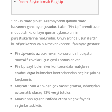
Rəsmi Saytın Icmalı Flag Up
“Pin-up mərc şirkəti Azərbaycanın qanuni mərc
bazarının gənc oyunçusudur. Lakin “Pin-Up” brendi uzun
müddətdir ki, onlayn qumar əyləncələrinin
pərəstişkarlarına məlumdur. Onun altında uzun illərdir
ki, ofşor kazino və bukmeker kontoru fəaliyyət göstərir.
Pin Upwards az bukmeker kontorunda həqiqətən
müxtəlif zövqlər üçün çoxlu bonuslar var.
Pin-Up saylı bukmeker kontorundakı matçların
siyahısı digər bukmeker kontorlarından heç bir şəkildə
fərqlənmir.
Müştəri 1500 AZN-dən çox vəsait çıxarsa, ödənişdən
avtomatik olaraq 13% vergi tutulur.
Müasir bahisçilərin istifadə etdiyi bir çox faydalı
seçimlər əskikdir.