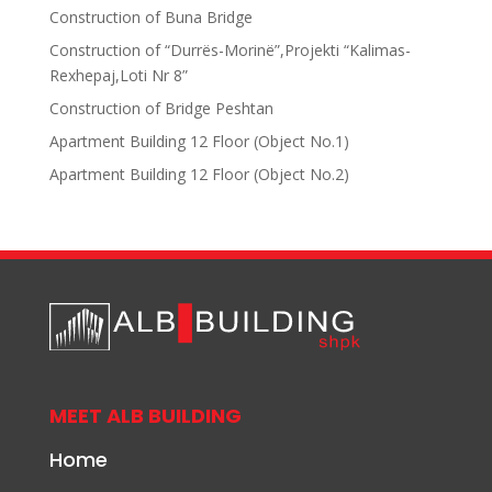
Construction of Buna Bridge
Construction of “Durrës-Morinë”,Projekti “Kalimas-
Rexhepaj,Loti Nr 8”
Construction of Bridge Peshtan
Apartment Building 12 Floor (Object No.1)
Apartment Building 12 Floor (Object No.2)
MEET ALB BUILDING
Home