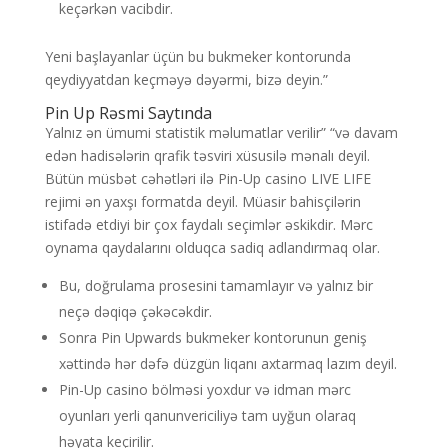
keçərkən vacibdir.
Yeni başlayanlar üçün bu bukmeker kontorunda
qeydiyyatdan keçməyə dəyərmi, bizə deyin.”
Pin Up Rəsmi Saytında
Yalnız ən ümumi statistik məlumatlar verilir” “və davam
edən hadisələrin qrafik təsviri xüsusilə mənalı deyil.
Bütün müsbət cəhətləri ilə Pin-Up casino LIVE LIFE
rejimi ən yaxşı formatda deyil. Müasir bahisçilərin
istifadə etdiyi bir çox faydalı seçimlər əskikdir. Mərc
oynama qaydalarını olduqca sadiq adlandırmaq olar.
Bu, doğrulama prosesini tamamlayır və yalnız bir
neçə dəqiqə çəkəcəkdir.
Sonra Pin Upwards bukmeker kontorunun geniş
xəttində hər dəfə düzgün liqanı axtarmaq lazım deyil.
Pin-Up casino bölməsi yoxdur və idman mərc
oyunları yerli qanunvericiliyə tam uyğun olaraq
həyata keçirilir.