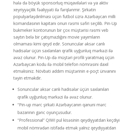
hələ də böyük sponsorluq müqavilələri və ya aktiv
xeyriyyəçilik fəaliyyəti ilə fərqlənmir. Şirkətin
populyarlaşdırılması üçün futbol üzrə Azərbaycan milli
komandasının kapitanı onun rəsmi səfiri seçilib. Pin-Up
bukmeker kontorunun bir çox müştərisi rəsmi veb
saytın belə bir çatışmazlığını movie yayımların
olmaması kimi qeyd edir. Sonuncular əksər canlı
hadisələr üçün saxlanılan qrafik uyğunluq mərkəzi ilə
əvəz olunur. Pin-Up-də müştəri profili yaratmaq üçün
Azərbaycan kodu ilə mobil telefon nömrəsini daxil
etməlisiniz. Növbəti addım müştərinin e-poçt ünvanını
təyin etməkdir.
Sonuncular əksər canlı hadisələr üçün saxlanılan
qrafik uyğunluq mərkəzi ilə əvəz olunur.
“Pin-up mərc şirkəti Azərbaycanın qanuni mərc
bazarının gənc oyunçusudur.
“Professional” QIWI pul kisəsinin qeydiyyatdan keçdiyi
mobil nömrədən istifadə etmək yalnız qeydiyyatdan