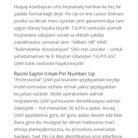
Hüquqi Azərbaycan ofisi beynəlxalq həmkarı ilə heç bir
şəkildə formal bağlı deyil. Pin-Up on line casino bölməsi
yoxdur və idman mərc oyunları yerli qanunvericiliyə tam
uyğun olaraq həyata keçirilir. TsUPIS vasitəsilə işləmək
müştərilərə uduşların sürətli və etibarlı şəkildə
ödənilməsinə zəmanət verir. “William Hill” MMC
“Bukmekerlər Assosiasiyası” SRO-nun üzvüdür – üzvlük
şəhadətnaməsi № 8. Müştəri ödənişləri TsUPIS ASC
QIWI-bank vasitəsilə həyata keçirilir.
Rəsmi Saytın Icmalı Pin Number Up
“Professional” QIWI pul kisəsinin qeydiyyatdan keçdiyi
mobil nömrədən istifadə etmək yalnız qeydiyyatdan
keçərkən vacibdir. Mobil operatorların xidmət
nöqtələrində QIWI pul kisəsinin identifikasiyası xidməti
ödənişlidir – five manatdan 30 AZN-ə qədər. Ancaq
QIWI qaydalarına görə, bir günə qədər davam edə bilər.
Buna görə də, müəyyən bir idman hadisəsinə mərc
etməyi planlaşdırırsınızsa, bu proseduru əvvəlcədən
başlayın. Sayt Pin-Up ilkin identifikasiya üçün interfeysə