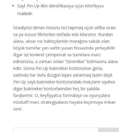
Sayt Pin-Up ilkin identifikasiya üçün interfeysə
malikdir.
İstədiyiniz idman növünü tez tapmaq üçün əlifba sırası
və ya xüsusi filtrlərdən istifadə edə bilərsiniz. Bundan
əlavə, əksər rus bahisçilərinin marağına səbəb olan
böyük turnirlər yan xəttin yuxarı hissəsində yerləşdirilir.
Əgər siz konkret çempionat və turnirlərə mərc
edirsinizsə, u zaman onları “Sevimlilər” bölməsinə əlavə
edin. Sonra Pin Up bukmeker kontorunun geniş
xəttində hər dəfə düzgün liqanı axtarmaq lazım deyil.
Pin-Up saylı bukmeker kontorundakı matçların siyahısı
digər bukmeker kontorlarından heç bir şəkildə
fərqlənmir. O, keyfiyyətcə formalaşır və oyunçulara
müxtəlif mərc strategiyalarını həyata keçirməyə imkan
verir.