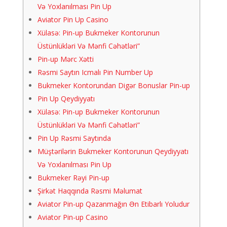
Və Yoxlanılması Pin Up
Aviator Pin Up Casino
Xülasə: Pin-up Bukmeker Kontorunun
Üstünlükləri Və Mənfi Cəhətləri”
Pin-up Mərc Xətti
Rəsmi Saytın Icmalı Pin Number Up
Bukmeker Kontorundan Digər Bonuslar Pin-up
Pin Up Qeydiyyatı
Xülasə: Pin-up Bukmeker Kontorunun
Üstünlükləri Və Mənfi Cəhətləri”
Pin Up Rəsmi Saytında
Müştərilərin Bukmeker Kontorunun Qeydiyyatı
Və Yoxlanılması Pin Up
Bukmeker Rəyi Pin-up
Şirkət Haqqında Rəsmi Məlumat
Aviator Pin-up Qazanmağın Ən Etibarlı Yoludur
Aviator Pin-up Casino