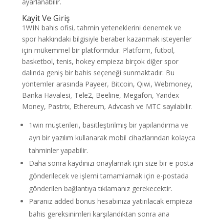
ayarlanabilir.
Kayit Ve Giriş
1WIN bahis ofisi, tahmin yeteneklerini denemek ve
spor hakkındaki bilgisiyle beraber kazanmak isteyenler
için mükemmel bir platformdur. Platform, futbol,
basketbol, tenis, hokey empieza birçok diğer spor
dalında geniş bir bahis seçeneği sunmaktadır. Bu
yöntemler arasında Payeer, Bitcoin, Qiwi, Webmoney,
Banka Havalesi, Tele2, Beeline, Megafon, Yandex
Money, Pastrix, Ethereum, Advcash ve MTC sayılabilir.
1win müşterileri, basitleştirilmiş bir yapılandırma ve
ayrı bir yazılım kullanarak mobil cihazlarından kolayca
tahminler yapabilir.
Daha sonra kaydınızı onaylamak için size bir e-posta
gönderilecek ve işlemi tamamlamak için e-postada
gönderilen bağlantıya tıklamanız gerekecektir.
Paranız added bonus hesabınıza yatırılacak empieza
bahis gereksinimleri karşılandıktan sonra ana