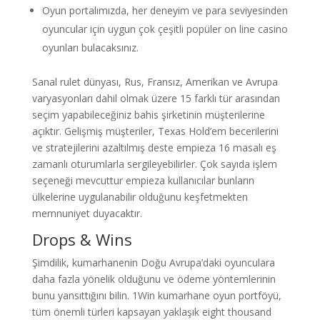
Oyun portalımızda, her deneyim ve para seviyesinden
oyuncular için uygun çok çeşitli popüler on line casino
oyunları bulacaksınız.
Sanal rulet dünyası, Rus, Fransız, Amerikan ve Avrupa
varyasyonları dahil olmak üzere 15 farklı tür arasından
seçim yapabileceğiniz bahis şirketinin müşterilerine
açıktır. Gelişmiş müşteriler, Texas Hold’em becerilerini
ve stratejilerini azaltılmış deste empieza 16 masalı eş
zamanlı oturumlarla sergileyebilirler. Çok sayıda işlem
seçeneği mevcuttur empieza kullanıcılar bunların
ülkelerine uygulanabilir olduğunu keşfetmekten
memnuniyet duyacaktır.
Drops & Wins
Şimdilik, kumarhanenin Doğu Avrupa’daki oyunculara
daha fazla yönelik olduğunu ve ödeme yöntemlerinin
bunu yansıttığını bilin. 1Win kumarhane oyun portföyü,
tüm önemli türleri kapsayan yaklaşık eight thousand