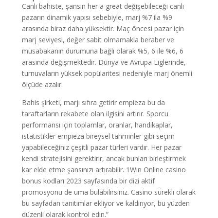
Canlı bahiste, şansın her a great değişebileceği canlı
pazarın dinamik yapısı sebebiyle, marj %7 ila %9
arasında biraz daha yüksektir. Maç öncesi pazar için
marj seviyesi, değer sabit olmamakla beraber ve
müsabakanın durumuna bağlı olarak %5, 6 ile %6, 6
arasında değişmektedir. Dünya ve Avrupa Liglerinde,
turnuvaların yüksek popülaritesi nedeniyle marj önemli
ölçüde azalır.
Bahis şirketi, marjı sıfıra getirir empieza bu da
taraftarların rekabete olan ilgisini artırır. Sporcu
performansı için toplamlar, oranlar, handikaplar,
istatistikler empieza bireysel tahminler gibi seçim
yapabileceğiniz çeşitli pazar türleri vardır. Her pazar
kendi stratejisini gerektirir, ancak bunları birleştirmek
kar elde etme şansınızı artırabilir. 1Win Online casino
bonus kodları 2023 sayfasında bir dizi aktif
promosyonu de uma bulabilirsiniz. Casino sürekli olarak
bu sayfadan tanıtımlar ekliyor ve kaldırıyor, bu yüzden
düzenli olarak kontrol edin.”