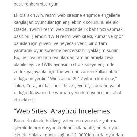
basit rehberimize uyun.
Ek olarak 1Win, resmi web sitesine erişimde engellerle
karşılaşan oyuncular için erişilebilirlik sorununu ele aldı.
Özetle, 1win’in resmi web sitesinde ilk bahsinizi yapmak
basit bir işlemdir. 1WIN resmi web sitesi, kumar ve spor
bahisleri için güvenli ve heyecan verici bir ortam
yaratarak oyun sürecine benzersiz bir yaklaşım sunar.
Bu, her oyuncunun oyunlardan tam anlamıyla zevk
alabileceği ve 1WIN aynasının choix siteye erişimde
zorluk yaşayanlar için the woman zaman kullanılabilir
olduğu bir yerdir. 1Win casino 2017 yılında kurulmuş”
“olup, Curaçao’da lisanslıdır ve çevrimiçi kumarın yasal
olduğu dünyanın the woman yerinden oyuncuları kabul
etmektedir.
“Web Sitesi Arayüzü Incelemesi
Buna ek olarak, bakiyeyi yatırırken oyuncular yatırma
işleminde promosyon kodunu kullanabilir, bu da oyun
için ek fonlar almanızı sağlar. 12. 000’den fazla oyundan