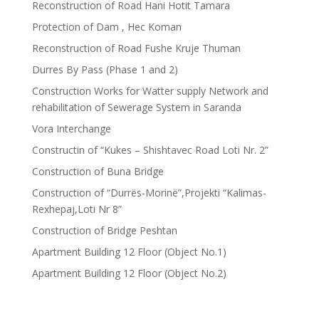
Reconstruction of Road Hani Hotit Tamara
Protection of Dam , Hec Koman
Reconstruction of Road Fushe Kruje Thuman
Durres By Pass (Phase 1 and 2)
Construction Works for Watter supply Network and
rehabilitation of Sewerage System in Saranda
Vora Interchange
Constructin of “Kukes – Shishtavec Road Loti Nr. 2”
Construction of Buna Bridge
Construction of “Durrës-Morinë”,Projekti “Kalimas-
Rexhepaj,Loti Nr 8”
Construction of Bridge Peshtan
Apartment Building 12 Floor (Object No.1)
Apartment Building 12 Floor (Object No.2)