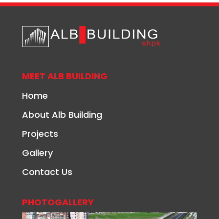
MEET ALB BUILDING
Home
About Alb Building
Projects
Gallery
Contact Us
PHOTOGALLERY