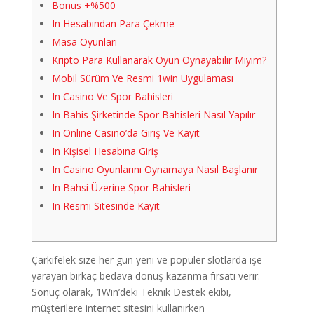
Bonus +%500
In Hesabından Para Çekme
Masa Oyunları
Kripto Para Kullanarak Oyun Oynayabilir Miyim?
Mobil Sürüm Ve Resmi 1win Uygulaması
In Casino Ve Spor Bahisleri
In Bahis Şirketinde Spor Bahisleri Nasıl Yapılır
In Online Casino’da Giriş Ve Kayıt
In Kişisel Hesabına Giriş
In Casino Oyunlarını Oynamaya Nasıl Başlanır
In Bahsi Üzerine Spor Bahisleri
In Resmi Sitesinde Kayıt
Çarkıfelek size her gün yeni ve popüler slotlarda işe
yarayan birkaç bedava dönüş kazanma fırsatı verir.
Sonuç olarak, 1Win’deki Teknik Destek ekibi,
müşterilere internet sitesini kullanırken