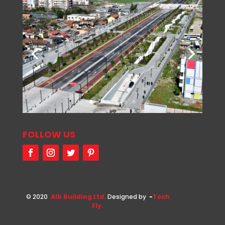
FOLLOW US
© 2020
Alb Building Ltd.
Designed by
-
Tech
Fly.