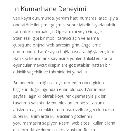
In Kumarhane Deneyimi
Veri kaybı durumunda, yardım hattı numarası aracılığıyla
operatörle iletişime geçmek sobre iyisidir. Uyarlanabilir
formatı kullanmak için Opera-mini veya Google
Stainless- gibi bir mobil tarayıcı açın ve arama
çubuğuna orijinal web adresini girin. Engelleme
durumunda, 1win’e ayna bağlantısı aracılığıyla erişilebilir.
Bahis şirketinin ana sayfasına yönlendirildikten sonra
oyuncular mevcut disiplinlere göz atabilir, hattan bir
etkinlik seçebilir ve tahminlerini yapabilir.
Bu nedenle kimliğinizi teyit etmeden önce girilen
bilgilerin doğruluğundan emin olunuz. 1Win’in ana
sayfası, ağırlıklı olarak koyu renk şemasıyla şık bir
tasarıma sahiptir. Menü blokları empieza tanıtım
afişlerinin aşırı renkli olmaması, özellikle geceleri uzun
süreli kullanımlarda kullanıcıların gözlerinin
yorulmamasını sağlıyor. Resmi web sitesi, kullanıcıların
platformda gezinmesini kolaylaştıran Rusça,