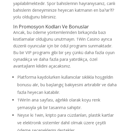
yapılabilmektedir. Spor bahislerinin hayranıysanız, canlı
bahislerin deneyiminize heyecan katmanın en ba?ar?l?
yolu olduğunu bilirsiniz.
In Promosyon Kodları Ve Bonuslar
Ancak, bu ödeme yöntemlerinden birkaçında bazı
kısıtlamalar olduğunu unutmayın. 1Win Casino ayrıca
düzenli oyuncular için bir ödül programı sunmaktadır.
Bu bir VIP programı gibi bir şey çünkü daha fazla oyun
oynadıkça ve daha fazla para yatırdıkça, özel
avantajların kilidini açacaksınız.
Platforma kaydolurken kullanıcılar sıklıkla hoşgeldin
bonusu alır, bu başlangıç bakiyesini artırabilir ve daha
fazla heyecan katabilir.
1Win’in ana sayfası, ağırlıklı olarak koyu renk
şemasıyla şık bir tasarıma sahiptir.
Neyse ki 1win, kripto para cüzdanları, plastik kartlar
ve elektronik sistemler dahil olmak üzere çeşitli
ödeme seçeneklerini destekler.