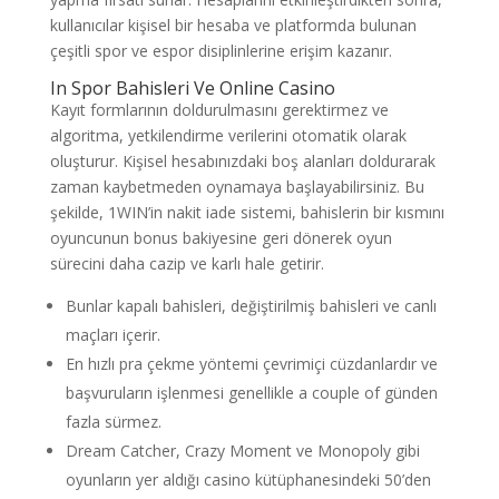
kullanıcılar kişisel bir hesaba ve platformda bulunan
çeşitli spor ve espor disiplinlerine erişim kazanır.
In Spor Bahisleri Ve Online Casino
Kayıt formlarının doldurulmasını gerektirmez ve
algoritma, yetkilendirme verilerini otomatik olarak
oluşturur. Kişisel hesabınızdaki boş alanları doldurarak
zaman kaybetmeden oynamaya başlayabilirsiniz. Bu
şekilde, 1WIN’in nakit iade sistemi, bahislerin bir kısmını
oyuncunun bonus bakiyesine geri dönerek oyun
sürecini daha cazip ve karlı hale getirir.
Bunlar kapalı bahisleri, değiştirilmiş bahisleri ve canlı
maçları içerir.
En hızlı pra çekme yöntemi çevrimiçi cüzdanlardır ve
başvuruların işlenmesi genellikle a couple of günden
fazla sürmez.
Dream Catcher, Crazy Moment ve Monopoly gibi
oyunların yer aldığı casino kütüphanesindeki 50’den