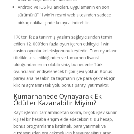
Android ve iOS kullanıcıları, uygulamanın en son
sürümünü” “1win’in resmi web sitesinden sadece
birkaç dakika içinde kolayca indirebilir.
170’ten fazla tanınmış yazılım sağlayıcısından temin
edilen 12. 000’den fazla oyun içeren etkileyici 1win
casino oyunlar koleksiyonunu keşfedin. Tüm oyunların
titizlikle test edildiğinden ve tamamen lisanslı
olduğundan emin olabilirsiniz, bu nedenle Türk
oyuncuların endişelenecek hiçbir şeyi yoktur. Bonus
parayı ana hesabınıza taşımanın (ve para çekmek için
kilidini açmanın) tek yolu bonus parayı yatırmaktır.
Kumarhanede Oynayarak Ek
Ödüller Kazanabilir Miyim?
Kayıt işlemini tamamladıktan sonra, birçok işlev sunan
kişisel bir hesaba erişim elde edeceksiniz. Bu hesap,
bonus programlarına katılmak, para yatırmak ve
cüzdanınızdan pra çekmek için başvuracağınız araç