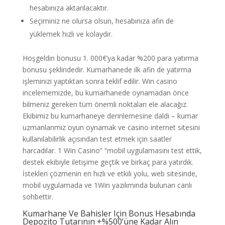
hesabınıza aktarılacaktır.
Seçiminiz ne olursa olsun, hesabınıza afin de
yüklemek hızlı ve kolaydır.
Hoşgeldin bonusu 1. 000€’ya kadar %200 para yatırma
bonusu şeklindedir. Kumarhanede ilk afin de yatırma
işleminizi yaptıktan sonra teklif edilir. Win casino
incelememizde, bu kumarhanede oynamadan önce
bilmeniz gereken tüm önemli noktaları ele alacağız.
Ekibimiz bu kumarhaneye derinlemesine daldı – kumar
uzmanlarımız oyun oynamak ve casino internet sitesini
kullanılabilirlik açısından test etmek için saatler
harcadılar. 1 Win Casino” “mobil uygulamasını test ettik,
destek ekibiyle iletişime geçtik ve birkaç para yatırdık.
İstekleri çözmenin en hızlı ve etkili yolu, web sitesinde,
mobil uygulamada ve 1Win yazılımında bulunan canlı
sohbettir.
Kumarhane Ve Bahisler Için Bonus Hesabında
Depozito Tutarının +%500’üne Kadar Alın