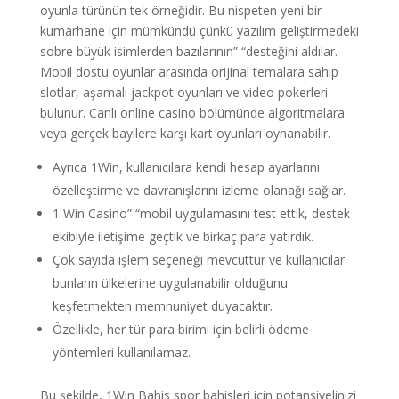
oyunla türünün tek örneğidir. Bu nispeten yeni bir
kumarhane için mümkündü çünkü yazılım geliştirmedeki
sobre büyük isimlerden bazılarının” “desteğini aldılar.
Mobil dostu oyunlar arasında orijinal temalara sahip
slotlar, aşamalı jackpot oyunları ve video pokerleri
bulunur. Canlı online casino bölümünde algoritmalara
veya gerçek bayilere karşı kart oyunları oynanabilir.
Ayrıca 1Win, kullanıcılara kendi hesap ayarlarını
özelleştirme ve davranışlarını izleme olanağı sağlar.
1 Win Casino” “mobil uygulamasını test ettik, destek
ekibiyle iletişime geçtik ve birkaç para yatırdık.
Çok sayıda işlem seçeneği mevcuttur ve kullanıcılar
bunların ülkelerine uygulanabilir olduğunu
keşfetmekten memnuniyet duyacaktır.
Özellikle, her tür para birimi için belirli ödeme
yöntemleri kullanılamaz.
Bu şekilde, 1Win Bahis spor bahisleri için potansiyelinizi