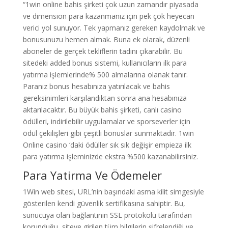
“1win online bahis şirketi çok uzun zamandır piyasada
ve dimension para kazanmanız için pek çok heyecan
verici yol sunuyor. Tek yapmanız gereken kaydolmak ve
bonusunuzu hemen almak. Buna ek olarak, düzenli
aboneler de gerçek tekliflerin tadını çıkarabilir. Bu
sitedeki added bonus sistemi, kullanıcıların ilk para
yatırma işlemlerinde% 500 almalarına olanak tanır.
Paranız bonus hesabınıza yatırılacak ve bahis
gereksinimleri karşılandıktan sonra ana hesabınıza
aktarılacaktır. Bu büyük bahis şirketi, canlı casino
ödülleri, indirilebilir uygulamalar ve sporseverler için
ödül çekilişleri gibi çeşitli bonuslar sunmaktadır. 1win
Online casino ‘daki ödüller sık sık değişir empieza ilk
para yatırma işleminizde ekstra %500 kazanabilirsiniz.
Para Yatirma Ve Ödemeler
1Win web sitesi, URL’nin başındaki asma kilit simgesiyle
gösterilen kendi güvenlik sertifikasına sahiptir. Bu,
sunucuya olan bağlantının SSL protokolü tarafından
korunduğu, siteye girilen tüm bilgilerin şifrelendiği ve