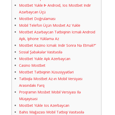
Mostbet Yukle ᐈ Android, Ios Mostbet Indir
Azərbaycan Üçü
Mostbet Doğrulaması
Mobil Telefon Üçün Mosbet Az Yukle
Mostbet Azərbaycan Tətbiqinin Icmalı Android
Apk, Iphone Yükləmə Az
Mostbet Kazino Icmalı: Indir Sonra Nə Etməli?”
Sosial Şəbəkələr Vasitəsilə
Mostbet Yukle Apk Azerbaycan
Casino Mostbet
Mostbet Tətbiqinin Xüsusiyyətləri
Tətbiqlə Mostbet Az-ın Mobil Versiyası
Arasındakı Fərq
Proqramın Mosbet Mobil Versiyası Ilə
Müqayisəsi
Mostbet Yükle Ios Azerbaycan
Bahis Mağazası Mobil Tətbiqi Vasitəsilə