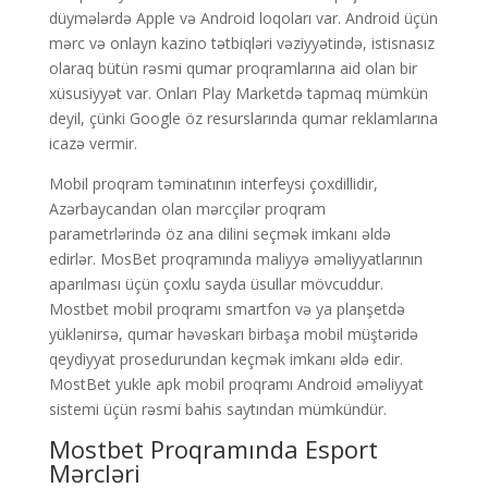
düymələrdə Apple və Android loqoları var. Android üçün
mərc və onlayn kazino tətbiqləri vəziyyətində, istisnasız
olaraq bütün rəsmi qumar proqramlarına aid olan bir
xüsusiyyət var. Onları Play Marketdə tapmaq mümkün
deyil, çünki Google öz resurslarında qumar reklamlarına
icazə vermir.
Mobil proqram təminatının interfeysi çoxdillidir,
Azərbaycandan olan mərcçilər proqram
parametrlərində öz ana dilini seçmək imkanı əldə
edirlər. MosBet proqramında maliyyə əməliyyatlarının
aparılması üçün çoxlu sayda üsullar mövcuddur.
Mostbet mobil proqramı smartfon və ya planşetdə
yüklənirsə, qumar həvəskarı birbaşa mobil müştəridə
qeydiyyat prosedurundan keçmək imkanı əldə edir.
MostBet yukle apk mobil proqramı Android əməliyyat
sistemi üçün rəsmi bahis saytından mümkündür.
Mostbet Proqramında Esport
Mərcləri