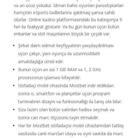
və ən ucuz yoludur. İdman bahis oyunları pərəstişkarları
həmçinin eSports tədbirlərinə qatılmaq şansa sahib
olurlar. Online kazino platformasındakı bu kateqoriya 9
fən ilə fəaliyyət göstərir. Və bu gün bunun üçün bütün
imkanlar və slot maşınlarının böyük bir çeşidi var.
Şirkət daim xidmət keyfiyyətinin yaxşılaşdırılması
üçün çalışır, yəni oyunçu ilə uzunmüddətli
əməkdaşlığa ümid edir.
Bunun üçün ən azı 1 GB RAM və 1, 2 GHz
prosessorun işləməsi kifayətdir.
İstifadəçi mobil cihazında Mostbet indir etdikdən
sonra o, smartfon və planşetlər üçün proqram
təminatının dizaynı və funksionallığı ilə tanış ola bilər.
Sizə lazım olan bütün sətirdən hadisə seçmək və
sonra cari mərc ölçüsünü təyin etməkdir.
Hər bir Mostbet istifadəçisi mobil cihazlarından tətbiq
vasitəsilə canlı mərcləri izləyə və eyni vaxtda da mərc