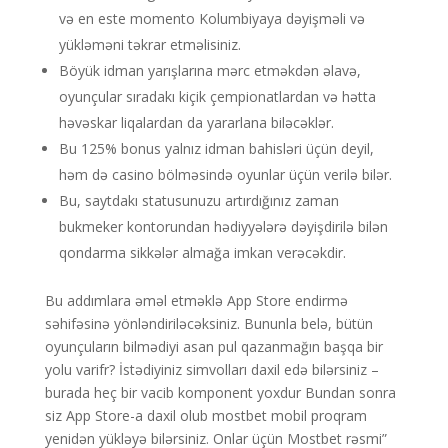
və en este momento Kolumbiyaya dəyişməli və
yükləməni təkrar etməlisiniz.
Böyük idman yarışlarına mərc etməkdən əlavə,
oyunçular sıradakı kiçik çempionatlardan və hətta
həvəskar liqalardan da yararlana biləcəklər.
Bu 125% bonus yalnız idman bahisləri üçün deyil,
həm də casino bölməsində oyunlar üçün verilə bilər.
Bu, saytdakı statusunuzu artırdığınız zaman
bukmeker kontorundan hədiyyələrə dəyişdirilə bilən
qondarma sikkələr almağa imkan verəcəkdir.
Bu addımlara əməl etməklə App Store endirmə
səhifəsinə yönləndiriləcəksiniz. Bununla belə, bütün
oyunçuların bilmədiyi asan pul qazanmağın başqa bir
yolu varifr? İstədiyiniz simvolları daxil edə bilərsiniz –
burada heç bir vacib komponent yoxdur Bundan sonra
siz App Store-a daxil olub mostbet mobil proqram
yenidən yükləyə bilərsiniz. Onlar üçün Mostbet rəsmi”