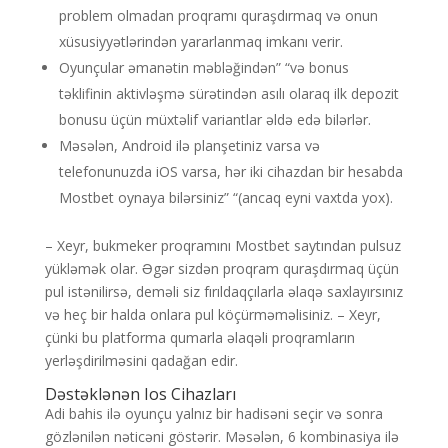
problem olmadan proqramı quraşdırmaq və onun
xüsusiyyətlərindən yararlanmaq imkanı verir.
Oyunçular əmanətin məbləğindən” “və bonus
təklifinin aktivləşmə sürətindən asılı olaraq ilk depozit
bonusu üçün müxtəlif variantlar əldə edə bilərlər.
Məsələn, Android ilə planşetiniz varsa və
telefonunuzda iOS varsa, hər iki cihazdan bir hesabda
Mostbet oynaya bilərsiniz” “(ancaq eyni vaxtda yox).
– Xeyr, bukmeker proqramını Mostbet saytından pulsuz
yükləmək olar. Əgər sizdən proqram quraşdırmaq üçün
pul istənilirsə, deməli siz fırıldaqçılarla əlaqə saxlayırsınız
və heç bir halda onlara pul köçürməməlisiniz. – Xeyr,
çünki bu platforma qumarla əlaqəli proqramların
yerləşdirilməsini qadağan edir.
Dəstəklənən Ios Cihazları
Adi bahis ilə oyunçu yalnız bir hadisəni seçir və sonra
gözlənilən nəticəni göstərir. Məsələn, 6 kombinasiya ilə