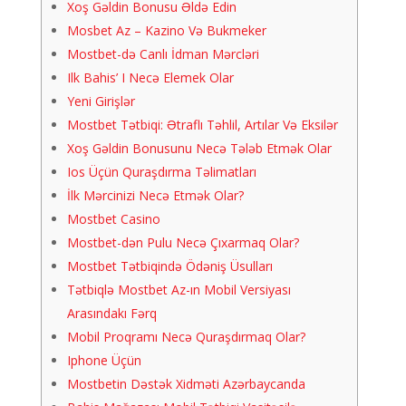
Xoş Gəldin Bonusu Əldə Edin
Mosbet Az – Kazino Və Bukmeker
Mostbet-də Canlı İdman Mərcləri
Ilk Bahis’ I Necə Elemek Olar
Yeni Girişlər
Mostbet Tətbiqi: Ətraflı Təhlil, Artılar Və Eksilər
Xoş Gəldin Bonusunu Necə Tələb Etmək Olar
Ios Üçün Quraşdırma Təlimatları
İlk Mərcinizi Necə Etmək Olar?
Mostbet Casino
Mostbet-dən Pulu Necə Çıxarmaq Olar?
Mostbet Tətbiqində Ödəniş Üsulları
Tətbiqlə Mostbet Az-ın Mobil Versiyası
Arasındakı Fərq
Mobil Proqramı Necə Quraşdırmaq Olar?
Iphone Üçün
Mostbetin Dəstək Xidməti Azərbaycanda