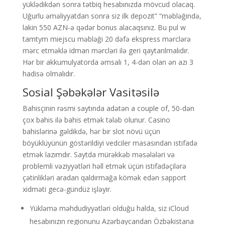
yüklədikdən sonra tətbiq hesabınızda mövcud olacaq.
Uğurlu əməliyyatdan sonra siz ilk depozit” “məbləğində,
lakin 550 AZN-ə qədər bonus alacaqsınız. Bu pul w
tamtym miejscu məbləği 20 dəfə ekspress mərclərə
mərc etməklə idman mərcləri ilə geri qaytarılmalıdır.
Hər bir akkumulyatorda əmsalı 1, 4-dən olan ən azı 3
hadisə olmalıdır.
Sosial Şəbəkələr Vasitəsilə
Bahisçinin rəsmi saytında adətən a couple of, 50-dən
çox bahis ilə bahis etmək tələb olunur. Casino
bahislərinə gəldikdə, hər bir slot növü üçün
böyüklüyünün göstərildiyi vedciler masasından istifadə
etmək lazımdır. Saytda mürəkkəb məsələləri və
problemli vəziyyətləri həll etmək üçün istifadəçilərə
çətinlikləri aradan qaldırmağa kömək edən sapport
xidməti gecə-gündüz işləyir.
Yükləmə məhdudiyyətləri olduğu halda, siz iCloud
hesabınızın regionunu Azərbaycandan Özbəkistana