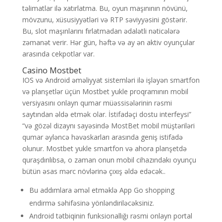
təlimatlar ilə xatırlatma. Bu, oyun maşınının növünü,
mövzunu, xüsusiyyətləri və RTP səviyyəsini göstərir.
Bu, slot maşınlarını fırlatmadan ədalətli nəticələrə
zəmanət verir. Hər gün, həftə və ay ən aktiv oyunçular
arasında cekpotlar var.
Casino Mostbet
IOS və Android əməliyyat sistemləri ilə işləyən smartfon
və planşetlər üçün Mostbet yukle proqramının mobil
versiyasını onlayn qumar müəssisələrinin rəsmi
saytından əldə etmək olar. İstifadəçi dostu interfeysi”
“və gözəl dizaynı sayəsində MostBet mobil müştəriləri
qumar əyləncə həvəskarları arasında geniş istifadə
olunur. Mostbet yukle smartfon və ahora planşetdə
quraşdırılıbsa, o zaman onun mobil cihazındakı oyunçu
bütün əsas mərc növlərinə çıxış əldə edəcək..
Bu addımlara əməl etməklə App Go shopping
endirmə səhifəsinə yönləndiriləcəksiniz.
Android tətbiqinin funksionallığı rəsmi onlayn portal