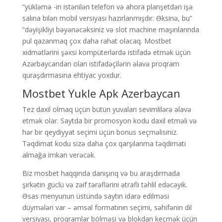
“yükləmə -in istənilən telefon və ahora planşetdən işə
salına bilən mobil versiyası hazırlanmışdır. Əksinə, bu”
“dəyişikliyi bəyənəcəksiniz və slot machine maşınlarında
pul qazanmaq çox daha rahat olacaq. Mostbet
xidmətlərini şəxsi kompüterlərdə istifadə etmək üçün
Azərbaycandan olan istifadəçilərin əlavə proqram
quraşdırmasına ehtiyac yoxdur.
Mostbet Yukle Apk Azerbaycan
Tez daxil olmaq üçün bütün yuvaları sevimlilərə əlavə
etmək olar. Saytda bir promosyon kodu daxil etməli və
hər bir qeydiyyat seçimi üçün bonus seçməlisiniz.
Təqdimat kodu sizə daha çox qarşılanma təqdimatı
almağa imkan verəcək.
Biz mosbet haqqında danışırıq və bu araşdırmada
şirkətin güclü və zəif tərəflərini ətraflı təhlil edəcəyik.
Əsas menyunun üstündə saytın idarə edilməsi
düymələri var – əmsal formatının seçimi, səhifənin dil
versiyası, proqramlar bölməsi və blokdan keçmək üçün