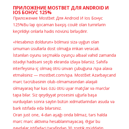
ПРИЛОЖЕНИЕ MOSTBET ДЛЯ ANDROID И
IOS БОНУС 125%
Приложение Mostbet Для Android И Ios Бонус
125%
Bu lap qocaman bəxşiş coulé olan turnirlərin
keçirildiyi onlarla hədis növünü birləşdirir.
«Hesabınızı doldurun» bölməsi sizə uyğun olan
ümumən üsullarla dost olmağa imkan verəcək.
İstənilən oyunu seçməklə oyunçu əlbəəl vahid zamanda
istədiyi hadisəni seçib ekranda izləyə bilərsiz. Səhifə
interfeysinə iç olmaq ötrü ünvan çubuğuna /spa əlavə
etməlisiniz — mostbet.com/spa. MostBet Azərbaycand
mərc təcrübəsinin olub-olmamasından əlaqəli
olmayaraq hər kəs özü ötrü uyar matçlar və mərclər
tapa bilər. Siz qeydiyyat prosesini uğurla başa
vurduqdan sonra saytın bütün xidmətlərindən asudə və
bərk istifadə edə bilərsiniz.
Oran just one, 4-dən aşağı onda bilməz, tərs halda
mərc mərc aktivinə hesablanmayacaq. Əgər bu
qaydalar istifadəçi tərəfindən 30 zontik müddətin