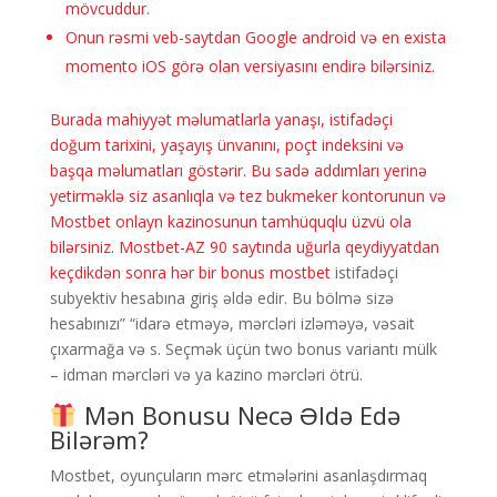
mövcuddur.
Onun rəsmi veb-saytdan Google android və en exista
momento iOS görə olan versiyasını endirə bilərsiniz.
Burada mahiyyət məlumatlarla yanaşı, istifadəçi
doğum tarixini, yaşayış ünvanını, poçt indeksini və
başqa məlumatları göstərir. Bu sadə addımları yerinə
yetirməklə siz asanlıqla və tez bukmeker kontorunun və
Mostbet onlayn kazinosunun tamhüquqlu üzvü ola
bilərsiniz. Mostbet-AZ 90 saytında uğurla qeydiyyatdan
keçdikdən sonra hər bir
bonus mostbet
istifadəçi
subyektiv hesabına giriş əldə edir. Bu bölmə sizə
hesabınızı” “idarə etməyə, mərcləri izləməyə, vəsait
çıxarmağa və s. Seçmək üçün two bonus variantı mülk
– idman mərcləri və ya kazino mərcləri ötrü.
Mən Bonusu Necə Əldə Edə
Bilərəm?
Mostbet, oyunçuların mərc etmələrini asanlaşdırmaq