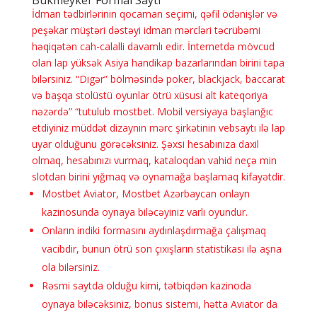
Bukmeyker Formal Saytı
İdman tədbirlərinin qocaman seçimi, qəfil ödənişlər və
peşəkar müştəri dəstəyi idman mərcləri təcrübəmi
həqiqətən cah-calalli davamlı edir. İnternetdə mövcud
olan lap yüksək Asiya handikap bazarlarından birini tapa
bilərsiniz. “Digər” bölməsində poker, blackjack, baccarat
və başqa stolüstü oyunlar ötrü xüsusi alt kateqoriya
nəzərdə” “tutulub mostbet. Mobil versiyaya başlanğıc
etdiyiniz müddət dizaynın mərc şirkətinin vebsaytı ilə lap
uyar olduğunu görəcəksiniz. Şəxsi hesabınıza daxil
olmaq, hesabınızı vurmaq, kataloqdan vahid neçə min
slotdan birini yığmaq və oynamağa başlamaq kifayətdir.
Mostbet Aviator, Mostbet Azərbaycan onlayn
kazinosunda oynaya biləcəyiniz varlı oyundur.
Onların indiki formasını aydınlaşdırmağa çalışmaq
vacibdir, bunun ötrü son çıxışların statistikası ilə aşna
ola bilərsiniz.
Rəsmi saytda olduğu kimi, tətbiqdən kazinoda
oynaya biləcəksiniz, bonus sistemi, hətta Aviator da