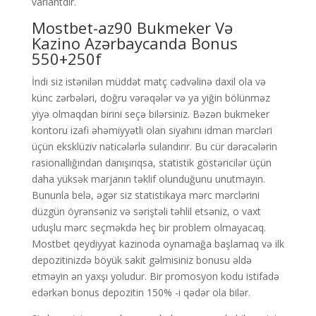
variantdır.
Mostbet-az90 Bukmeker Və
Kazino Azərbaycanda Bonus
550+250f
İndi siz istənilən müddət matç cədvəlinə daxil ola və
künc zərbələri, doğru vərəqələr və ya yiğin bölünməz
yiyə olmaqdan birini seçə bilərsiniz. Bəzən bukmeker
kontoru izafi əhəmiyyətli olan siyahını idman mərcləri
üçün eksklüziv nəticələrlə sulandırır. Bu cür dərəcələrin
rasionallığından danışırıqsa, statistik göstəricilər üçün
daha yüksək marjanın təklif olunduğunu unutmayın.
Bununla belə, əgər siz statistikaya mərc mərclərini
düzgün öyrənsəniz və səriştəli təhlil etsəniz, o vaxt
uduşlu mərc seçməkdə heç bir problem olmayacaq.
Mostbet qeydiyyat kazinoda oynamağa başlamaq və ilk
depozitinizdə böyük sakit gəlmisiniz bonusu əldə
etməyin ən yaxşı yoludur. Bir promosyon kodu istifadə
edərkən bonus depozitin 150% -i qədər ola bilər.