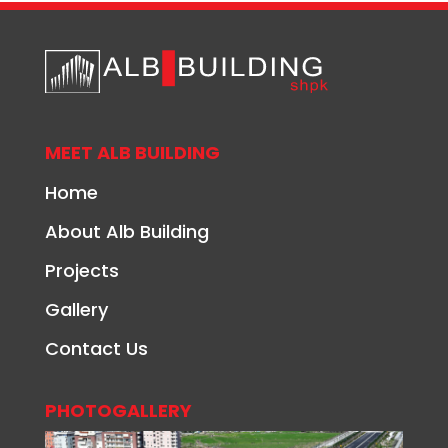
MEET ALB BUILDING
Home
About Alb Building
Projects
Gallery
Contact Us
PHOTOGALLERY