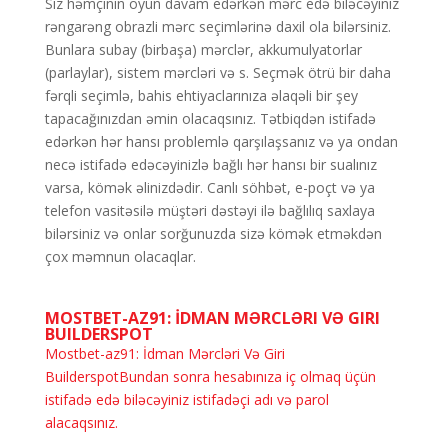
Siz həmçinin oyun davam edərkən mərc edə biləcəyiniz
rəngarəng obrazli mərc seçimlərinə daxil ola bilərsiniz.
Bunlara subay (birbaşa) mərclər, akkumulyatorlar
(parlaylar), sistem mərcləri və s. Seçmək ötrü bir daha
fərqli seçimlə, bahis ehtiyaclarınıza əlaqəli bir şey
tapacağınızdan əmin olacaqsınız. Tətbiqdən istifadə
edərkən hər hansı problemlə qarşılaşsanız və ya ondan
necə istifadə edəcəyinizlə bağlı hər hansı bir sualınız
varsa, kömək əlinizdədir. Canlı söhbət, e-poçt və ya
telefon vasitəsilə müştəri dəstəyi ilə bağlılıq saxlaya
bilərsiniz və onlar sorğunuzda sizə kömək etməkdən
çox məmnun olacaqlar.
MOSTBET-AZ91: İDMAN MƏRCLƏRI VƏ GIRI
BUILDERSPOT
Mostbet-az91: İdman Mərcləri Və Giri
Builderspot
Bundan sonra hesabınıza iç olmaq üçün
istifadə edə biləcəyiniz istifadəçi adı və parol
alacaqsınız.