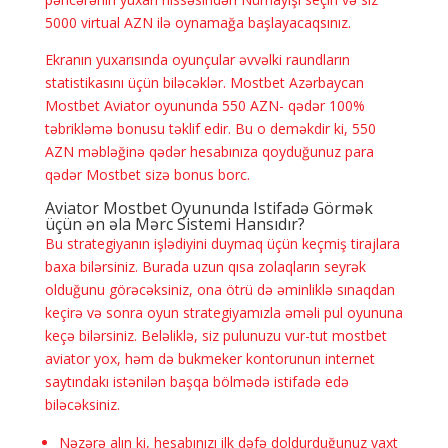
5000 virtual AZN ilə oynamağa başlayacaqsınız.
Ekranın yuxarısında oyunçular əvvəlki raundların
statistikasını üçün biləcəklər. Mostbet Azərbaycan
Mostbet Aviator oyununda 550 AZN- qədər 100%
təbrikləmə bonusu təklif edir. Bu o deməkdir ki, 550
AZN məbləğinə qədər hesabınıza qoyduğunuz para
qədər Mostbet sizə bonus borc.
Aviator Mostbet Oyununda Istifadə Görmək
üçün ən əla Mərc Sistemi Hansıdır?
Bu strategiyanın işlədiyini duymaq üçün keçmiş tirajlara
baxa bilərsiniz. Burada uzun qısa zolaqların seyrək
olduğunu görəcəksiniz, ona ötrü də əminliklə sınaqdan
keçirə və sonra oyun strategiyamızla əməli pul oyununa
keçə bilərsiniz. Beləliklə, siz pulunuzu vur-tut mostbet
aviator yox, həm də bukmeker kontorunun internet
saytındakı istənilən başqa bölmədə istifadə edə
biləcəksiniz.
Nəzərə alın ki, hesabınızı ilk dəfə doldurduğunuz vaxt