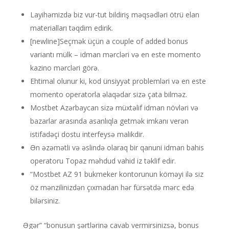
Layihəmizdə biz vur-tut bildiriş məqsədləri ötrü elan
materialları təqdim edirik.
[newline]Seçmək üçün a couple of added bonus
variantı mülk – idman mərcləri və en este momento
kazino mərcləri görə.
Ehtimal olunur ki, kod ünsiyyət problemləri və en este
momento operatorla əlaqədar sizə çata bilməz.
Mostbet Azərbaycan sizə müxtəlif idman növləri və
bazarlar arasında asanlıqla getmək imkanı verən
istifadəçi dostu interfeysə malikdir.
Ən əzəmətli və əslində olaraq bir qanuni idman bahis
operatoru Topaz məhdud vahid iz təklif edir.
“Mostbet AZ 91 bukmeker kontorunun köməyi ilə siz
öz mənzilinizdən çıxmadan hər fürsətdə mərc edə
bilərsiniz.
Əgər” “bonusun şərtlərinə cavab vermirsinizsə, bonus