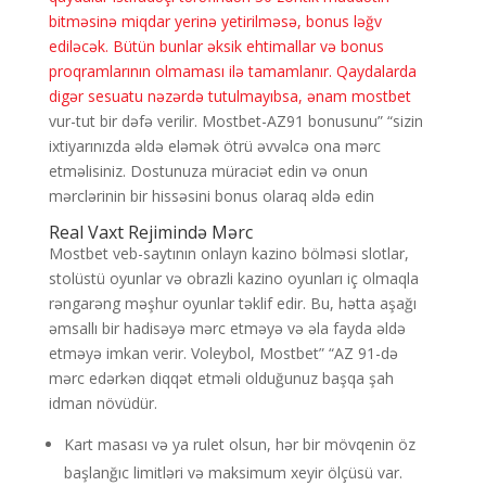
bitməsinə miqdar yerinə yetirilməsə, bonus ləğv
ediləcək. Bütün bunlar əksik ehtimallar və bonus
proqramlarının olmaması ilə tamamlanır. Qaydalarda
digər sesuatu nəzərdə tutulmayıbsa, ənam
mostbet
vur-tut bir dəfə verilir. Mostbet-AZ91 bonusunu” “sizin
ixtiyarınızda əldə eləmək ötrü əvvəlcə ona mərc
etməlisiniz. Dostunuza müraciət edin və onun
mərclərinin bir hissəsini bonus olaraq əldə edin
Real Vaxt Rejimində Mərc
Mostbet veb-saytının onlayn kazino bölməsi slotlar,
stolüstü oyunlar və obrazli kazino oyunları iç olmaqla
rəngarəng məşhur oyunlar təklif edir. Bu, hətta aşağı
əmsallı bir hadisəyə mərc etməyə və əla fayda əldə
etməyə imkan verir. Voleybol, Mostbet” “AZ 91-də
mərc edərkən diqqət etməli olduğunuz başqa şah
idman növüdür.
Kart masası və ya rulet olsun, hər bir mövqenin öz
başlanğıc limitləri və maksimum xeyir ölçüsü var.