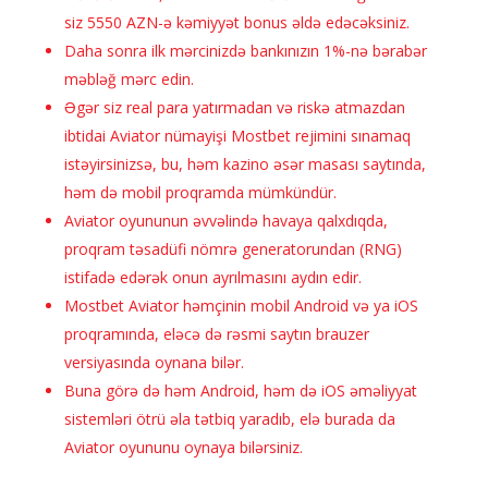
siz 5550 AZN-ə kəmiyyət bonus əldə edəcəksiniz.
Daha sonra ilk mərcinizdə bankınızın 1%-nə bərabər
məbləğ mərc edin.
Əgər siz real para yatırmadan və riskə atmazdan
ibtidai Aviator nümayişi Mostbet rejimini sınamaq
istəyirsinizsə, bu, həm kazino əsər masası saytında,
həm də mobil proqramda mümkündür.
Aviator oyununun əvvəlində havaya qalxdıqda,
proqram təsadüfi nömrə generatorundan (RNG)
istifadə edərək onun ayrılmasını aydın edir.
Mostbet Aviator həmçinin mobil Android və ya iOS
proqramında, eləcə də rəsmi saytın brauzer
versiyasında oynana bilər.
Buna görə də həm Android, həm də iOS əməliyyat
sistemləri ötrü əla tətbiq yaradıb, elə burada da
Aviator oyununu oynaya bilərsiniz.