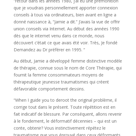
“retour dans les années 1980, j’ai eu une prémonition
que je voudrais personnellement apporter connexion
conseils à tous via ordinateurs, bien avant en ligne a
donné naissance à, “Jamie a dit.” J’avais la vue de offrir
union conseils via Internet. Au début des années 1990
dès que le internet venu dans ce monde, nous
découvert c’était ce que avais été voir. Très, Je fondé
Demandez au Dr préférer en 1995. “
Au début, Jamie a développé femme distinctive modèle
de thérapie, connue sous le nom de Core Thérapie, qui
fournit la femme consommateurs moyens de
thérapeutique jeunesse traumatismes qui créent
défavorable comportement dessins.
“When I guide you to deroot the original problème, il
corrige tout dans le présent. Toute répétition est en
fait indicatif de blessure. Par conséquent, allons revenir
à le fondement, le déformatif décennies – qui est un
conte, obtenir? Vous instinctivement répétez le
traumatisme que vous éprouvé dans ceux déformants