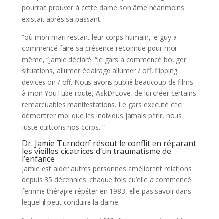
pourrait prouver à cette dame son âme néanmoins
existait après sa passant.
“où mon mari restant leur corps humain, le guy a
commencé faire sa présence reconnue pour moi-
même, “Jamie déclaré. “le gars a commencé bouger
situations, allumer éclairage allumer / off, flipping
devices on / off. Nous avons publié beaucoup de films
à mon YouTube route, AskDrLove, de lui créer certains
remarquables manifestations. Le gars exécuté ceci
démontrer moi que les individus jamais périr, nous
juste quittons nos corps. “
Dr. Jamie Turndorf résout le conflit en réparant
les vieilles cicatrices d’un traumatisme de
l’enfance
Jamie est aider autres personnes améliorent relations
depuis 35 décennies. chaque fois qu’elle a commencé
femme thérapie répéter en 1983, elle pas savoir dans
lequel il peut conduire la dame.