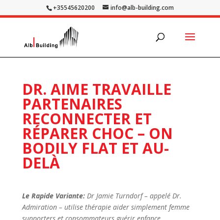
+35545620200
info@alb-building.com
DR. AIME TRAVAILLE
PARTENAIRES
RECONNECTER ET
RÉPARER CHOC – ON
BODILY FLAT ET AU-
DELÀ
Le Rapide Variante:
Dr Jamie Turndorf – appelé Dr.
Admiration – utilise thérapie aider simplement femme
supporters et consommateurs guérir enfance