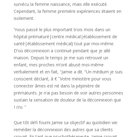
survécu la femme naissance, mais elle exécuté.
Cependant, la femme première expériences étaient en
isolement.
“nous passé le plus important trois mois dans un
hôpital prématuré|centre médical|établissement de
santé|établissement médical} tout par moi-même.
D’où déconnexion a continué pendant que je allé
maison. Depuis le temps Je me suis retrouvé un
enfant, mes proches m’ont abusé moi-même
verbalement et en fait, “Jamie a dit. “Un médium je suis
conscient déclaré, â € ˜Votre ministère pour vous
connecter âmes est né dans la pépinière de
prématurés. Je n’ai pas besoin de voir autres personnes
sustain la sensation de douleur de la déconnexion que
I cru. “
Que tôt défi fourni Jamie sa objectif au quotidien vie:
remédier la déconnexion des autres que sa clients
croyait. En tant que psychothérapeute, Jamie croyait