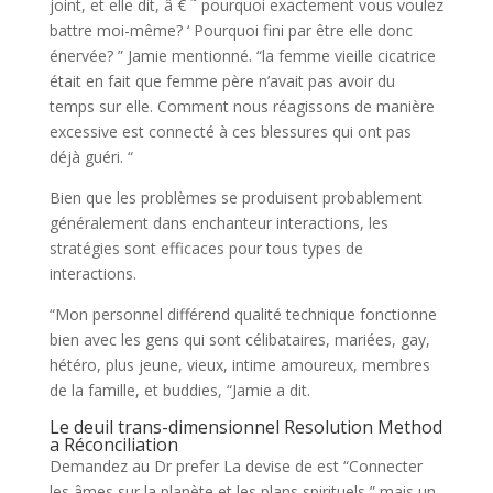
joint, et elle dit, â € ˜ pourquoi exactement vous voulez
battre moi-même? ‘ Pourquoi fini par être elle donc
énervée? ” Jamie mentionné. “la femme vieille cicatrice
était en fait que femme père n’avait pas avoir du
temps sur elle. Comment nous réagissons de manière
excessive est connecté à ces blessures qui ont pas
déjà guéri. “
Bien que les problèmes se produisent probablement
généralement dans enchanteur interactions, les
stratégies sont efficaces pour tous types de
interactions.
“Mon personnel différend qualité technique fonctionne
bien avec les gens qui sont célibataires, mariées, gay,
hétéro, plus jeune, vieux, intime amoureux, membres
de la famille, et buddies, “Jamie a dit.
Le deuil trans-dimensionnel Resolution Method
a Réconciliation
Demandez au Dr prefer La devise de est “Connecter
les âmes sur la planète et les plans spirituels,” mais un