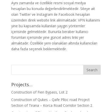
Aynı zamanda ve özellikle resmi sosyal medya
hesapları bu konuda değerlendirilmektedir. Siteye ait
olan Twitter ve Instagram ile Facebook hesapları
üzerinden direk website link alınmaktadır. VPN kullanımı
yine bu kapsamda kullanılan yaygın yöntemler
içerisinde gelmektedir. Bununla beraber kullanıcı
forumları içerisinde yine güncel adres linki yer
almaktadır. Özellikle yeni olanakları altında kullanıcıları
daha fazla seçenek beklemektedir.
Projects…
Construction of Fieri Bypass, Lot 2
Construction of Qukes – Qafe Plloc road Project
Section of Tirana – Korca Road Corridor Section 2