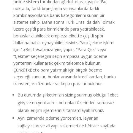
online sistem tarafından ağırlıklı olarak yapılır. Bu
noktada, farklı branşlarda ve insanlarda farklı
kombinasyonlarda bahis kategorilerini sunan bir
sisteme sahip. Daha sonra Türk Lirası da dahil olmak
üzere çeşitli para birimlerinde para yatırabilecek,
bonuslar alabilecek empieza elbette çeşitli spor
dallarına bahis oynayabileceksiniz. Para çekme işlemi
için 1xBet hesabınıza giriş yapın, “Para Çek” veya
“Çekme” seçeneğini seçin empieza uygun ödeme
yöntemini kullanarak çekim talebinde bulunun.
Çünkü1xBet’e para yatırmak için birçok ödeme
seçeneği sunulur, bunlar arasında kredi kartları, banka
transferi, e-cüzdanlar ve kripto paralar bulunur.
Bu durumda şirketimizin sizing sunmuş olduğu 1xbet
giriş ve en yeni adres butonları üzerinden sorunsuz
olarak erişim işlemlerinizi tamamlayabilirsiniz.
Aynı zamanda ödeme yöntemleri, layanan
sağlayıcıları ve altyapı sistemleri de bêtisier sayfada