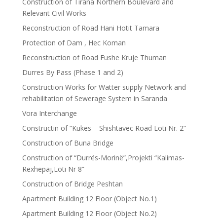
Construction of Tirana Northern Boulevard and
Relevant Civil Works
Reconstruction of Road Hani Hotit Tamara
Protection of Dam , Hec Koman
Reconstruction of Road Fushe Kruje Thuman
Durres By Pass (Phase 1 and 2)
Construction Works for Watter supply Network and
rehabilitation of Sewerage System in Saranda
Vora Interchange
Constructin of “Kukes – Shishtavec Road Loti Nr. 2”
Construction of Buna Bridge
Construction of “Durrës-Morinë”,Projekti “Kalimas-
Rexhepaj,Loti Nr 8”
Construction of Bridge Peshtan
Apartment Building 12 Floor (Object No.1)
Apartment Building 12 Floor (Object No.2)