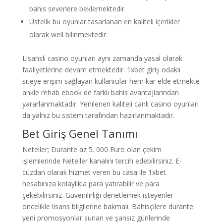
bahis severlere beklemektedir.
Üstelik bu oyunlar tasarlanan en kaliteli içerikler
olarak weil bilinmektedir.
Lisanslı casino oyunları aynı zamanda yasal olarak
faaliyetlerine devam etmektedir. 1xbet giriş odaklı
siteye erişim sağlayan kullanıcılar hem kar elde etmekte
ankle rehab ebook de farklı bahis avantajlarından
yararlanmaktadır. Yenilenen kaliteli canlı casino oyunları
da yalnız bu sistem tarafından hazırlanmaktadır.
Bet Giriş Genel Tanımı
Neteller; Durante az 5. 000 Euro olan çekim
işlemlerinde Neteller kanalını tercih edebilirsiniz. E-
cüzdan olarak hizmet veren bu casa ile 1xbet
hesabınıza kolaylıkla para yatırabilir ve para
çekebilirsiniz. Güvenilirliği denetlemek isteyenler
öncelikle lisans bilgilerine bakmalı. Bahisçilere durante
yeni promosyonlar sunan ve şansız günlerinde