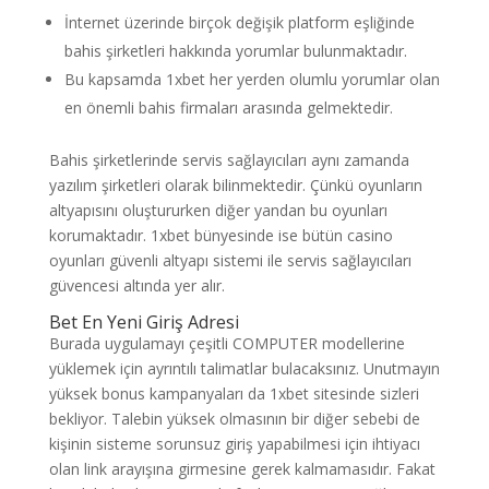
İnternet üzerinde birçok değişik platform eşliğinde
bahis şirketleri hakkında yorumlar bulunmaktadır.
Bu kapsamda 1xbet her yerden olumlu yorumlar olan
en önemli bahis firmaları arasında gelmektedir.
Bahis şirketlerinde servis sağlayıcıları aynı zamanda
yazılım şirketleri olarak bilinmektedir. Çünkü oyunların
altyapısını oluştururken diğer yandan bu oyunları
korumaktadır. 1xbet bünyesinde ise bütün casino
oyunları güvenli altyapı sistemi ile servis sağlayıcıları
güvencesi altında yer alır.
Bet En Yeni Giriş Adresi
Burada uygulamayı çeşitli COMPUTER modellerine
yüklemek için ayrıntılı talimatlar bulacaksınız. Unutmayın
yüksek bonus kampanyaları da 1xbet sitesinde sizleri
bekliyor. Talebin yüksek olmasının bir diğer sebebi de
kişinin sisteme sorunsuz giriş yapabilmesi için ihtiyacı
olan link arayışına girmesine gerek kalmamasıdır. Fakat