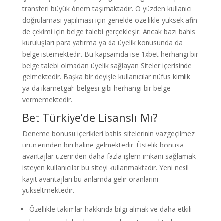
transferi büyük önem taşımaktadır. O yüzden kullanıcı
doğrulaması yapılması için genelde özellikle yüksek afin
de çekimi için belge talebi gerçekleşir. Ancak bazı bahis
kuruluşları para yatırma ya da üyelik konusunda da
belge istemektedir. Bu kapsamda ise 1xbet herhangi bir
belge talebi olmadan üyelik sağlayan Siteler içerisinde
gelmektedir. Başka bir deyişle kullanıcılar nüfus kimlik
ya da ikametgah belgesi gibi herhangi bir belge
vermemektedir.
Bet Türkiye’de Lisanslı Mı?
Deneme bonusu içerikleri bahis sitelerinin vazgeçilmez
ürünlerinden biri haline gelmektedir. Üstelik bonusal
avantajlar üzerinden daha fazla işlem imkanı sağlamak
isteyen kullanıcılar bu siteyi kullanmaktadır. Yeni nesil
kayıt avantajları bu anlamda gelir oranlarını
yükseltmektedir.
Özellikle takımlar hakkında bilgi almak ve daha etkili