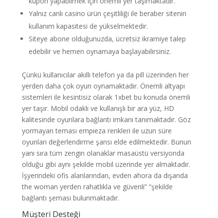
kupon yapabilmek için önemli yer taşımaktadır.
Yalnız canlı casino ürün çeşitliliği ile beraber sitenin
kullanım kapasitesi de yükselmektedir.
Siteye abone olduğunuzda, ücretsiz ikramiye talep
edebilir ve hemen oynamaya başlayabilirsiniz.
Çünkü kullanıcılar akıllı telefon ya da pill üzerinden her
yerden daha çok oyun oynamaktadır. Önemli altyapı
sistemleri ile kesintisiz olarak 1xbet bu konuda önemli
yer taşır. Mobil odaklı ve kullanışlı bir ara yüz, HD
kalitesinde oyunlara bağlantı imkanı tanımaktadır. Göz
yormayan teması empieza renkleri ile uzun süre
oyunları değerlendirme şansı elde edilmektedir. Bunun
yanı sıra tüm zengin olanaklar masaüstü versiyonda
olduğu gibi aynı şekilde mobil üzerinde yer almaktadır.
İşyerindeki ofis alanlarından, evden ahora da dışarıda
the woman yerden rahatlıkla ve güvenli” “şekilde
bağlantı şeması bulunmaktadır.
Müşteri Desteği