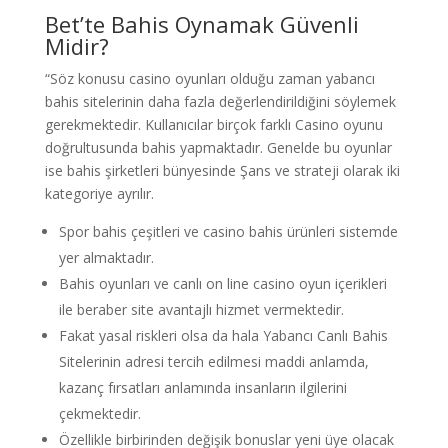
Bet’te Bahis Oynamak Güvenli
Midir?
“Söz konusu casino oyunları olduğu zaman yabancı
bahis sitelerinin daha fazla değerlendirildiğini söylemek
gerekmektedir. Kullanıcılar birçok farklı Casino oyunu
doğrultusunda bahis yapmaktadır. Genelde bu oyunlar
ise bahis şirketleri bünyesinde Şans ve strateji olarak iki
kategoriye ayrılır.
Spor bahis çeşitleri ve casino bahis ürünleri sistemde
yer almaktadır.
Bahis oyunları ve canlı on line casino oyun içerikleri
ile beraber site avantajlı hizmet vermektedir.
Fakat yasal riskleri olsa da hala Yabancı Canlı Bahis
Sitelerinin adresi tercih edilmesi maddi anlamda,
kazanç fırsatları anlamında insanların ilgilerini
çekmektedir.
Özellikle birbirinden değişik bonuslar yeni üye olacak