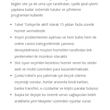
bilgiler site ya de uma üye tarafından, üyelik iptal işlemi
yapılana kadar sistemde tutulur ve şifreleme
programları kullanılır.
1xbet Türkiye’de aktif olarak 15 yıldan fazla süredir
hizmet vermektedir.
Erişim problemlerinin aşılması ve hem bahis hem de
online casino kategorilerinde şansınızı
deneyebilmeniz müşteri hizmetleri tarafından link
yenilemeleri ile mümkün olacaktır.
Slot oyun seçimleri kesintisiz hizmet veren bu siteler
web ve mobil üzerinden para kazandırmaktadır.
Çünkü1xBet’e pra yatırmak için birçok ödeme
seçeneği sunulur, bunlar arasında kredi kartları,
banka transferi, e-cüzdanlar ve kripto paralar bulunur.
Başka bir deyişle bu önemli servis sağlayıcıları belirli
aralıklarla yeni hikayeler üzerinden oyunlar sunar.