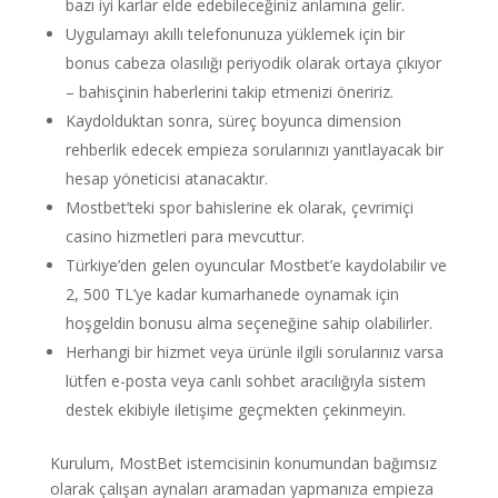
bazı iyi karlar elde edebileceğiniz anlamına gelir.
Uygulamayı akıllı telefonunuza yüklemek için bir
bonus cabeza olasılığı periyodik olarak ortaya çıkıyor
– bahisçinin haberlerini takip etmenizi öneririz.
Kaydolduktan sonra, süreç boyunca dimension
rehberlik edecek empieza sorularınızı yanıtlayacak bir
hesap yöneticisi atanacaktır.
Mostbet’teki spor bahislerine ek olarak, çevrimiçi
casino hizmetleri para mevcuttur.
Türkiye’den gelen oyuncular Mostbet’e kaydolabilir ve
2, 500 TL’ye kadar kumarhanede oynamak için
hoşgeldin bonusu alma seçeneğine sahip olabilirler.
Herhangi bir hizmet veya ürünle ilgili sorularınız varsa
lütfen e-posta veya canlı sohbet aracılığıyla sistem
destek ekibiyle iletişime geçmekten çekinmeyin.
Kurulum, MostBet istemcisinin konumundan bağımsız
olarak çalışan aynaları aramadan yapmanıza empieza