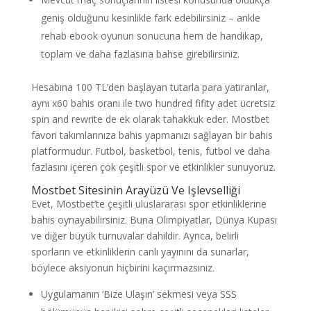
geniş olduğunu kesinlikle fark edebilirsiniz – ankle
rehab ebook oyunun sonucuna hem de handikap,
toplam ve daha fazlasına bahse girebilirsiniz.
Hesabına 100 TL’den başlayan tutarla para yatıranlar,
aynı x60 bahis oranı ile two hundred fifity adet ücretsiz
spin and rewrite de ek olarak tahakkuk eder. Mostbet
favori takımlarınıza bahis yapmanızı sağlayan bir bahis
platformudur. Futbol, basketbol, tenis, futbol ve daha
fazlasını içeren çok çeşitli spor ve etkinlikler sunuyoruz.
Mostbet Sitesinin Arayüzü Ve Işlevselliği
Evet, Mostbet’te çeşitli uluslararası spor etkinliklerine
bahis oynayabilirsiniz. Buna Olimpiyatlar, Dünya Kupası
ve diğer büyük turnuvalar dahildir. Ayrıca, belirli
sporların ve etkinliklerin canlı yayınını da sunarlar,
böylece aksiyonun hiçbirini kaçırmazsınız.
Uygulamanın ‘Bize Ulaşın’ sekmesi veya SSS