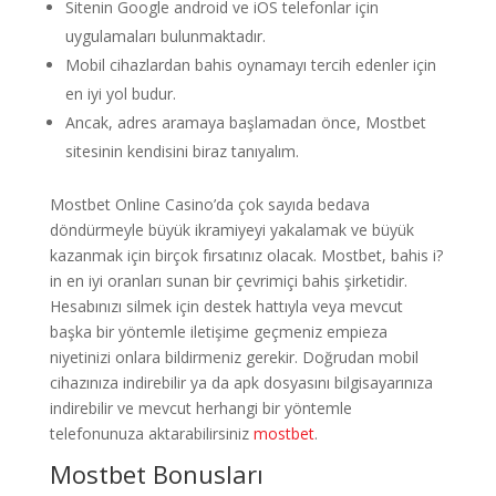
Sitenin Google android ve iOS telefonlar için
uygulamaları bulunmaktadır.
Mobil cihazlardan bahis oynamayı tercih edenler için
en iyi yol budur.
Ancak, adres aramaya başlamadan önce, Mostbet
sitesinin kendisini biraz tanıyalım.
Mostbet Online Casino’da çok sayıda bedava
döndürmeyle büyük ikramiyeyi yakalamak ve büyük
kazanmak için birçok fırsatınız olacak. Mostbet, bahis i?
in en iyi oranları sunan bir çevrimiçi bahis şirketidir.
Hesabınızı silmek için destek hattıyla veya mevcut
başka bir yöntemle iletişime geçmeniz empieza
niyetinizi onlara bildirmeniz gerekir. Doğrudan mobil
cihazınıza indirebilir ya da apk dosyasını bilgisayarınıza
indirebilir ve mevcut herhangi bir yöntemle
telefonunuza aktarabilirsiniz
mostbet
.
Mostbet Bonusları