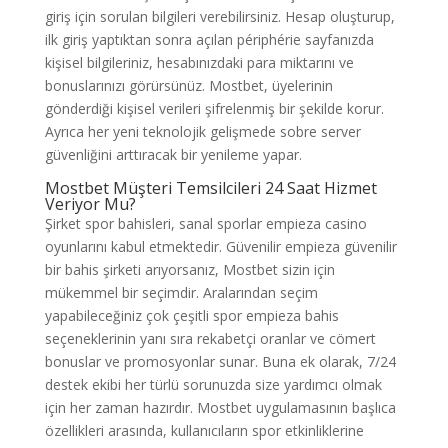
giriş için sorulan bilgileri verebilirsiniz. Hesap oluşturup,
ilk giriş yaptıktan sonra açılan périphérie sayfanızda
kişisel bilgileriniz, hesabınızdaki para miktarını ve
bonuslarınızı görürsünüz. Mostbet, üyelerinin
gönderdiği kişisel verileri şifrelenmiş bir şekilde korur.
Ayrıca her yeni teknolojik gelişmede sobre server
güvenliğini arttıracak bir yenileme yapar.
Mostbet Müşteri Temsilcileri 24 Saat Hizmet
Veriyor Mu?
Şirket spor bahisleri, sanal sporlar empieza casino
oyunlarını kabul etmektedir. Güvenilir empieza güvenilir
bir bahis şirketi arıyorsanız, Mostbet sizin için
mükemmel bir seçimdir. Aralarından seçim
yapabileceğiniz çok çeşitli spor empieza bahis
seçeneklerinin yanı sıra rekabetçi oranlar ve cömert
bonuslar ve promosyonlar sunar. Buna ek olarak, 7/24
destek ekibi her türlü sorunuzda size yardımcı olmak
için her zaman hazırdır. Mostbet uygulamasının başlıca
özellikleri arasında, kullanıcıların spor etkinliklerine