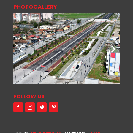
PHOTOGALLERY
FOLLOW US