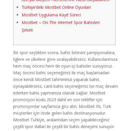
Türkiye’deki Mostbet Online Oyunları
Mostbet Uygulama Kayıt Süreci
Mostbet – On The Internet Spor Bahisleri
Şirketi
Bir spor seçtikten sonra, bahis listesini şampiyonalara,
liglere ve ülkelere göre sıralayabilirsiniz. Kullanıcılarımıza
hem maç öncesi hem de oyun içi bahisler sunuyoruz.
Maç öncesi bahis seçeneğimiz ile maç başlamadan
önce kendi Mostbet tahmininizi yaparak bahis
oynayabilirsiniz, canlı bahis seçeneğimiz ise maç devam
ederken bahis yapmanıza olanak sağlar. Mostbet
promosyon kodu 2023 dahil en son teklifler için
promosyonlar sayfamıza göz atın. Mostbet IN, Türk
müşteriler için önde gelen bahis destinasyonudur.
Mostbet Türkiye, aralarından seçim yapabileceğiniz
çeşitli spor dalları ile çeşitli bir bahis deneyimi sunuyor.