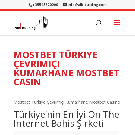
+35545620200
info@alb-building.com
MOSTBET TÜRKIYE
ÇEVRIMIÇI
KUMARHANE MOSTBET
CASIN
Mostbet Türkiye Çevrimiçi Kumarhane Mostbet Casino
Türkiye’nin En İyi On The
Internet Bahis Şirketi