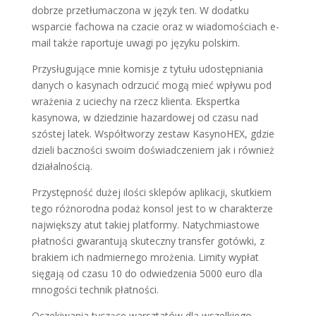
dobrze przetłumaczona w język ten. W dodatku
wsparcie fachowa na czacie oraz w wiadomościach e-
mail także raportuje uwagi po języku polskim.
Przysługujące mnie komisje z tytułu udostępniania
danych o kasynach odrzucić mogą mieć wpływu pod
wrażenia z uciechy na rzecz klienta. Ekspertka
kasynowa, w dziedzinie hazardowej od czasu nad
szóstej latek. Współtworzy zestaw KasynoHEX, gdzie
dzieli baczności swoim doświadczeniem jak i również
działalnością.
Przystępność dużej ilości sklepów aplikacji, skutkiem
tego różnorodna podaż konsol jest to w charakterze
największy atut takiej platformy. Natychmiastowe
płatności gwarantują skuteczny transfer gotówki, z
brakiem ich nadmiernego mrożenia. Limity wypłat
sięgają od czasu 10 do odwiedzenia 5000 euro dla
mnogości technik płatności.
Oczekiwania tyczące warsztatów dla wszelkiego