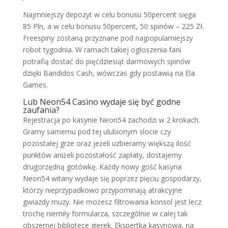
Najmniejszy depozyt w celu bonusu 50percent sięga
85 Pln, a w celu bonusu 50percent, 50 spinów – 225 Zł.
Freespiny zostaną przyznane pod najpopularniejszy
robot tygodnia. W ramach takiej ogłoszenia fani
potrafią dostać do pięćdziesiąt darmowych spinów
dzięki Bandidos Cash, wówczas gdy postawią na Ela
Games.
Lub Neon54 Casino wydaje się być godne
zaufania?
Rejestracja po kasynie Neon54 zachodzi w 2 krokach.
Gramy samemu pod tej ulubionym slocie czy
pozostałej grze oraz jeżeli uzbieramy większą ilość
punktów aniżeli pozostałość zapłaty, dostajemy
drugorzędną gotówkę. Każdy nowy gość kasyna
Neon54 witany wydaje się poprzez pięciu gospodarzy,
którzy nieprzypadkowo przypominają atrakcyjne
gwiazdy muzy. Nie możesz filtrowania konsol jest lecz
trochę niemiły formularza, szczególnie w całej tak
obszernej bibliotece gierek. Ekspertka kasynowa, na