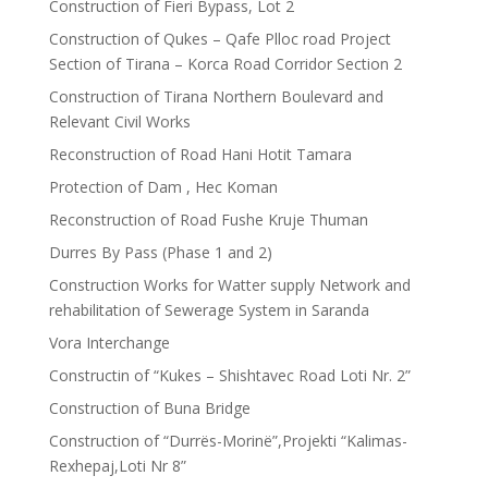
Construction of Fieri Bypass, Lot 2
Construction of Qukes – Qafe Plloc road Project
Section of Tirana – Korca Road Corridor Section 2
Construction of Tirana Northern Boulevard and
Relevant Civil Works
Reconstruction of Road Hani Hotit Tamara
Protection of Dam , Hec Koman
Reconstruction of Road Fushe Kruje Thuman
Durres By Pass (Phase 1 and 2)
Construction Works for Watter supply Network and
rehabilitation of Sewerage System in Saranda
Vora Interchange
Constructin of “Kukes – Shishtavec Road Loti Nr. 2”
Construction of Buna Bridge
Construction of “Durrës-Morinë”,Projekti “Kalimas-
Rexhepaj,Loti Nr 8”