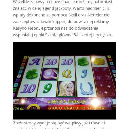
Wszelkie zabawy na duże finanse możemy natomiast
znaleźć w całej agend Jackpoty. Warto nadmienić, iż
wpłaty dokonane za pomocą Skrill oraz Netteler nie
zaakceptować kwalifikują się do powitalnej reklamy.
Kasyno Neon54 przenosi nas do odwiedzenia
wspaniałej epoki Szkoła główna 54 i złotej ery dysko.
Zbiór strony wydaje się być wątpliwy jak i również