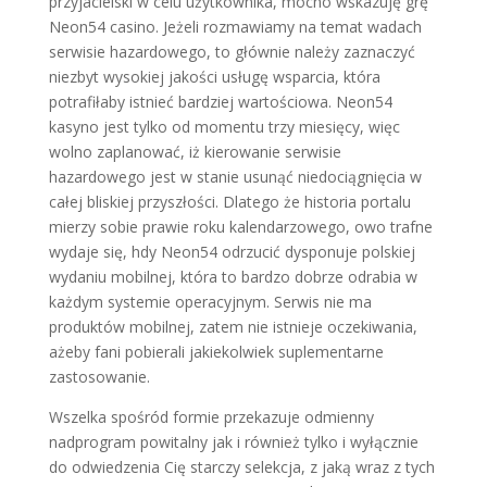
przyjacielski w celu użytkownika, mocno wskazuję grę
Neon54 casino. Jeżeli rozmawiamy na temat wadach
serwisie hazardowego, to głównie należy zaznaczyć
niezbyt wysokiej jakości usługę wsparcia, która
potrafiłaby istnieć bardziej wartościowa. Neon54
kasyno jest tylko od momentu trzy miesięcy, więc
wolno zaplanować, iż kierowanie serwisie
hazardowego jest w stanie usunąć niedociągnięcia w
całej bliskiej przyszłości. Dlatego że historia portalu
mierzy sobie prawie roku kalendarzowego, owo trafne
wydaje się, hdy Neon54 odrzucić dysponuje polskiej
wydaniu mobilnej, która to bardzo dobrze odrabia w
każdym systemie operacyjnym. Serwis nie ma
produktów mobilnej, zatem nie istnieje oczekiwania,
ażeby fani pobierali jakiekolwiek suplementarne
zastosowanie.
Wszelka spośród formie przekazuje odmienny
nadprogram powitalny jak i również tylko i wyłącznie
do odwiedzenia Cię starczy selekcja, z jaką wraz z tych