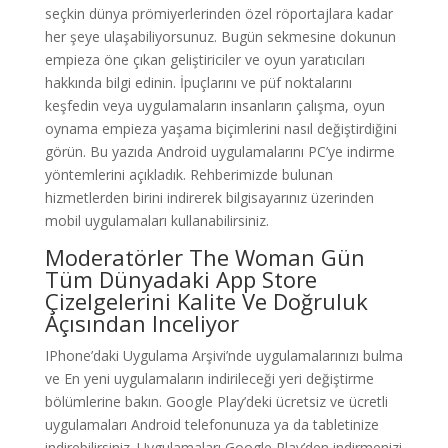
seçkin dünya prömiyerlerinden özel röportajlara kadar
her şeye ulaşabiliyorsunuz. Bugün sekmesine dokunun
empieza öne çıkan geliştiriciler ve oyun yaratıcıları
hakkında bilgi edinin. İpuçlarını ve püf noktalarını
keşfedin veya uygulamaların insanların çalışma, oyun
oynama empieza yaşama biçimlerini nasıl değiştirdiğini
görün. Bu yazıda Android uygulamalarını PC’ye indirme
yöntemlerini açıkladık. Rehberimizde bulunan
hizmetlerden birini indirerek bilgisayarınız üzerinden
mobil uygulamaları kullanabilirsiniz.
Moderatörler The Woman Gün
Tüm Dünyadaki App Store
Çizelgelerini Kalite Ve Doğruluk
Açısından Inceliyor
IPhone’daki Uygulama Arşivi’nde uygulamalarınızı bulma
ve En yeni uygulamaların indirileceği yeri değiştirme
bölümlerine bakın. Google Play’deki ücretsiz ve ücretli
uygulamaları Android telefonunuza ya da tabletinize
indirebilirsiniz. Uygulamaları Google Play’den indirmenizi