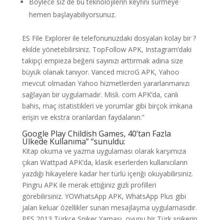
Böylece siz de bu teknolojilerin keyfini sürmeye
hemen başlayabiliyorsunuz.
ES File Explorer ile telefonunuzdaki dosyaları kolay bir ?
ekilde yönetebilirsiniz. TopFollow APK, Instagram’daki
takipçi empieza beğeni sayınızı arttırmak adına size
büyük olanak tanıyor. Vanced microG APK, Yahoo
mevcut olmadan Yahoo hizmetlerden yararlanmanızı
sağlayan bir uygulamadır. Misli. com APK’da, canlı
bahis, maç istatistikleri ve yorumlar gibi birçok imkana
erişin ve ekstra oranlardan faydalanın.”
Google Play Childish Games, 40’tan Fazla
Ülkede Kullanıma” “sunuldu:
Kitap okuma ve yazma uygulaması olarak karşımıza
çıkan Wattpad APK’da, klasik eserlerden kullanıcıların
yazdığı hikayelere kadar her türlü içeriği okuyabilirsiniz.
Pingru APK ile merak ettiğiniz gizli profilleri
görebilirsiniz. YOWhatsApp APK, WhatsApp Plus gibi
jalan keluar özellikler sunan mesajlaşma uygulamasıdır.
PES 2013 Türkçe Spiker Yaması, oyunu bir Türk spikerin