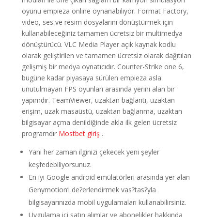
oyunu empieza online oynanabiliyor. Format Factory,
video, ses ve resim dosyalarını dönüştürmek için
kullanabileceğiniz tamamen ücretsiz bir multimedya
dönüştürücü. VLC Media Player açık kaynak kodlu
olarak geliştirilen ve tamamen ücretsiz olarak dağıtılan
gelişmiş bir medya oynatıcıdır. Counter-Strike one 6,
bugüne kadar piyasaya sürülen empieza asla
unutulmayan FPS oyunları arasında yerini alan bir
yapımdır. TeamViewer, uzaktan bağlantı, uzaktan
erişim, uzak masaüstü, uzaktan bağlanma, uzaktan
bilgisayar açma denildiğinde akla ilk gelen ücretsiz
programdır
Mostbet giriş
.
Yani her zaman ilginizi çekecek yeni şeyler
keşfedebiliyorsunuz.
En iyi Google android emülatörleri arasında yer alan
Genymotion’ı de?erlendirmek vas?tas?yla
bilgisayarınızda mobil uygulamaları kullanabilirsiniz.
Uygulama içi satın alımlar ve abonelikler hakkında