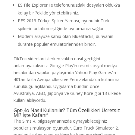
ES File Explorer ile telefonunuzdaki dosyaları olduk?a
kolay bir ?ekilde yönetebilirsiniz.
PES 2013 Türkçe Spiker Yaması, oyunu bir Türk
spikerin anlatımı eşliğinde oynamanızı sağlar.
Modern arayüze sahip olan BlueStacks, dünyanın
durante popüler emülatörlerinden biridir.
TikTok videoları izlerken vaktin nasıl geçtiğini
anlamayacaksınız. Google Play’in resmi sosyal medya
hesabından yapılan paylaşımda Yahoo Play Games’in
40’tan fazla Avrupa ülkesi ve Yeni Zelanda’da kullanıma
sunulduğu açıklandı. Uygulama bundan önce
Avustralya, ABD, Japonya ve Güney Kore gibi 13 ülkede
kullanılabiliyordu.
Gpt-4o Nasıl Kullanılır? Tüm Özellikleri Ücretsiz
Mi? İşte Kafanı”
The Sims 4, bilgisayarlarınızda oynayabileceğiniz
popüler simülasyon oyunudur. Euro Truck Simulator 2,
modları ile öne çıkan sağlam bir kamyon simülasyon