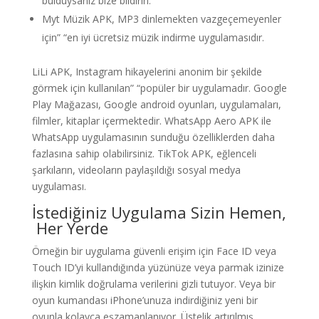
bulduysanız bize bildirin.
Myt Müzik APK, MP3 dinlemekten vazgeçemeyenler
için” “en iyi ücretsiz müzik indirme uygulamasıdır.
LiLi APK, Instagram hikayelerini anonim bir şekilde
görmek için kullanılan” “popüler bir uygulamadır. Google
Play Mağazası, Google android oyunları, uygulamaları,
filmler, kitaplar içermektedir. WhatsApp Aero APK ile
WhatsApp uygulamasının sunduğu özelliklerden daha
fazlasına sahip olabilirsiniz. TikTok APK, eğlenceli
şarkıların, videoların paylaşıldığı sosyal medya
uygulaması.
İstediğiniz Uygulama Sizin Hemen,
Her Yerde
Örneğin bir uygulama güvenli erişim için Face ID veya
Touch ID’yi kullandığında yüzünüze veya parmak izinize
ilişkin kimlik doğrulama verilerini gizli tutuyor. Veya bir
oyun kumandası iPhone’unuza indirdiğiniz yeni bir
oyunla kolayca eşzamanlanıyor. Üstelik artırılmış